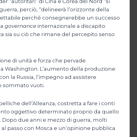
er “autoritari” di Cina e Corea del Nord “si
guerra, perciò, “delineerà l’orizzonte della
 accettabile perché consegnerebbe un successo
la
governance
internazionale a discapito
za sia su ciò che rimane del percepito senso
ione di unità e forza che pervade
rni a Washington. L’aumento della produzione
a con la Russia, l’impegno ad assistere
to sommato vuoti.
elliche dell’Alleanza, costretta a fare i conti
mento oggettivo determinato proprio da quello
. Dopo due anni e mezzo di guerra, molti
re al passo con Mosca e un’opinione pubblica