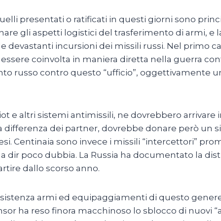
elli presentati o ratificati in questi giorni sono pri
are gli aspetti logistici del trasferimento di armi, e 
e devastanti incursioni dei missili russi. Nel primo c
essere coinvolta in maniera diretta nella guerra cont
russo contro questo “ufficio”, oggettivamente un 
ot e altri sistemi antimissili, ne dovrebbero arrivare
, a differenza dei partner, dovrebbe donare però un 
esi. Centinaia sono invece i missili “intercettori” pr
a a dir poco dubbia. La Russia ha documentato la dist
artire dallo scorso anno.
nsistenza armi ed equipaggiamenti di questo genere,
ponsor ha reso finora macchinoso lo sblocco di nuovi