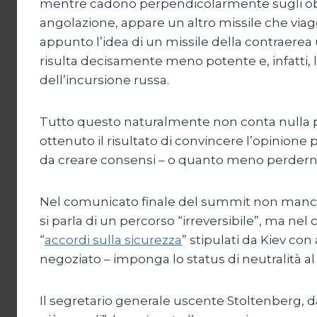
mentre cadono perpendicolarmente sugli obiett
angolazione, appare un altro missile che viagg
appunto l’idea di un missile della contraerea u
risulta decisamente meno potente e, infatti, 
dell’incursione russa.
Tutto questo naturalmente non conta nulla p
ottenuto il risultato di convincere l’opinione 
da creare consensi – o quanto meno perderne 
Nel comunicato finale del summit non mancherà
si parla di un percorso “irreversibile”, ma n
“
accordi sulla sicurezza
” stipulati da Kiev co
negoziato – imponga lo status di neutralità al
Il segretario generale uscente Stoltenberg, da 