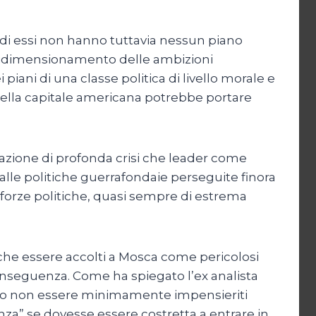
 di essi non hanno tuttavia nessun piano
il ridimensionamento delle ambizioni
 piani di una classe politica di livello morale e
nella capitale americana potrebbe portare
uazione di profonda crisi che leader come
dalle politiche guerrafondaie perseguite finora
e forze politiche, quasi sempre di estrema
o che essere accolti a Mosca come pericolosi
 conseguenza. Come ha spiegato l’ex analista
rano non essere minimamente impensieriti
anza” se dovesse essere costretta a entrare in