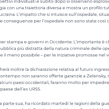
ivi individuati e subito dopo si osservano esplosio
ia con una traiettoria diversa e mostra un profilo tu
craina. L’impatto che si intuisce sull’ospedale, situa
le conseguenze per l’ospedale non sono state così de
er stampa e governi in Occidente. L’importante è c
pubblica più distratta della natura criminale delle ope
il meno possibile – per le iniziative promosse nel 
 inoltre la dichiarazione relativa al futuro ingress
el contempo non saranno offerte garanzie a Zelensky,
n alcuni paesi occidentali, faranno molto per impedire
 paese dell’ex URSS.
parte sua, ha ricordato martedì le ragioni della guer