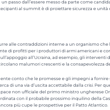
 un passo dall’essere messo da parte come candida
cipanti al summit è di proiettare sicurezza e unità 
urre alle contraddizioni interne a un organismo che
te di profitti per i produttori di armi americani e
Sull’appoggio all’Ucraina, ad esempio, gli interventi
circolano malumori crescenti e la consapevolezza del 
amente conto che le promesse e gli impegni a forn
rca di una via d’uscita accettabile dalla crisi. Per 
ace non ufficiale del primo ministro ungherese Orban
dinata con il probabile prossimo inquilino della Ca
cora più cupe le prospettive per il Patto Atlantico.