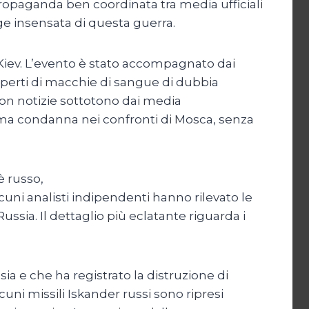
propaganda ben coordinata tra media ufficiali
ge insensata di questa guerra.
iev. L’evento è stato accompagnato dai
operti di macchie di sangue di dubbia
ù con notizie sottotono dai media
rma condanna nei confronti di Mosca, senza
è russo,
cuni analisti indipendenti hanno rilevato le
ssia. Il dettaglio più eclatante riguarda i
a e che ha registrato la distruzione di
Alcuni missili Iskander russi sono ripresi