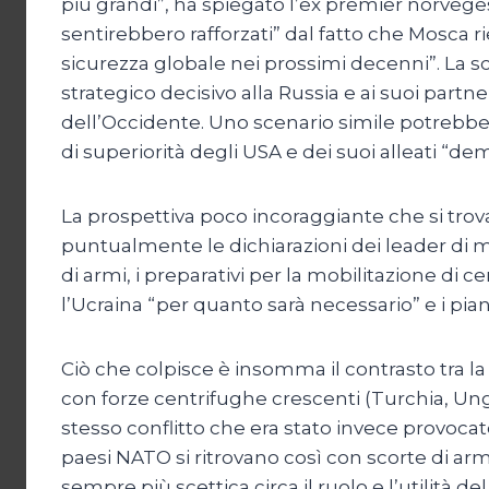
più grandi”, ha spiegato l’ex premier norvegese
sentirebbero rafforzati” dal fatto che Mosca rie
sicurezza globale nei prossimi decenni”. La 
strategico decisivo alla Russia e ai suoi par
dell’Occidente. Uno scenario simile potrebbe 
di superiorità degli USA e dei suoi alleati “dem
La prospettiva poco incoraggiante che si trova
puntualmente le dichiarazioni dei leader di m
di armi, i preparativi per la mobilitazione di c
l’Ucraina “per quanto sarà necessario” e i p
Ciò che colpisce è insomma il contrasto tra la g
con forze centrifughe crescenti (Turchia, Un
stesso conflitto che era stato invece provoc
paesi NATO si ritrovano così con scorte di ar
sempre più scettica circa il ruolo e l’utilità de