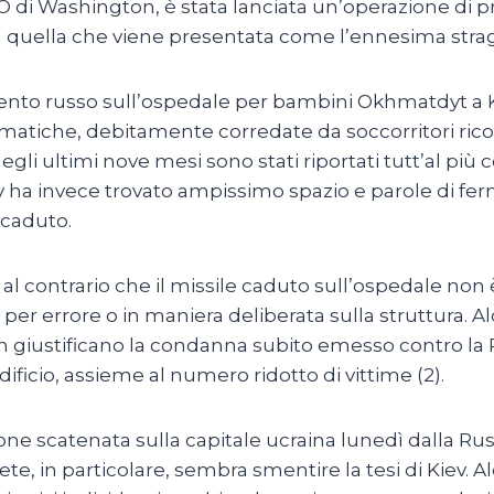
ATO di Washington, è stata lanciata un’operazione di 
sia quella che viene presentata come l’ennesima stra
nto russo sull’ospedale per bambini Okhmatdyt a K
ammatiche, debitamente corredate da soccorritori ric
 negli ultimi nove mesi sono stati riportati tutt’al pi
 ha invece trovato ampissimo spazio e parole di fe
ccaduto.
 contrario che il missile caduto sull’ospedale non 
per errore o in maniera deliberata sulla struttura. Al
n giustificano la condanna subito emesso contro la Ru
ificio, assieme al numero ridotto di vittime (2).
 scatenata sulla capitale ucraina lunedì dalla Russi
n rete, in particolare, sembra smentire la tesi di Kiev. 