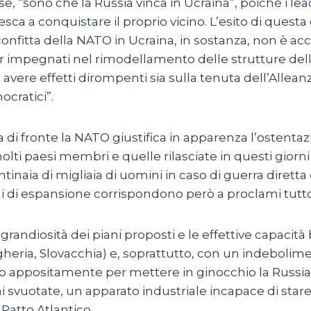
, “sono che la Russia vinca in Ucraina”, poiché i lead
sca a conquistare il proprio vicino. L’esito di questa 
sconfitta della NATO in Ucraina, in sostanza, non è
tner impegnati nel rimodellamento delle strutture del
avere effetti dirompenti sia sulla tenuta dell’Allean
ocratici”.
 di fronte la NATO giustifica in apparenza l’ostentaz
olti paesi membri e quelle rilasciate in questi gio
entinaia di migliaia di uomini in caso di guerra dirett
iani di espansione corrispondono però a proclami tut
randiosità dei piani proposti e le effettive capacità b
gheria, Slovacchia) e, soprattutto, con un indeboli
ato appositamente per mettere in ginocchio la Russia
mi svuotate, un apparato industriale incapace di sta
l Patto Atlantico.