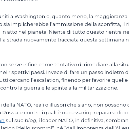
riuniti a Washington o, quanto meno, la maggioranza
sso sia implicherebbe l’ammissione della sconfitta, 
 in atto nel pianeta. Niente di tutto questo rientra nei
 sulla strada nuovamente tracciata questa settimana 
on serve infine come tentativo di rimediare alla sit
 rispettivi paesi. Invece di fare un passo indietro 
tti cercano l’escalation, finendo per favorire quell
ontro la guerra e le spinte alla militarizzazione.
ni della NATO, reali o illusori che siano, non posson
la Russia e contro i quali è necessario prepararsi di
on
sul suo
blog
, i leader NATO, in definitiva, semb
alation [dello scontro]”, né “dall’impotenza dell’Alle