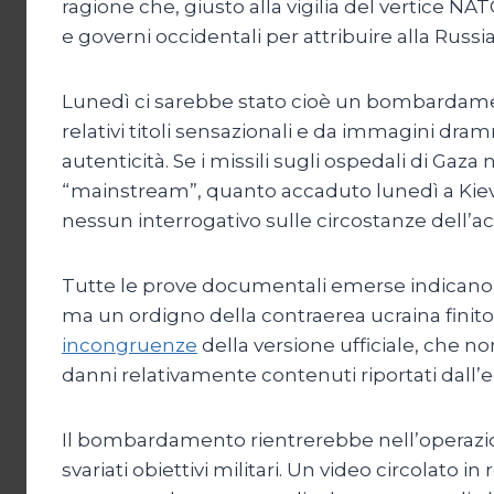
ragione che, giusto alla vigilia del vertice N
e governi occidentali per attribuire alla Rus
Lunedì ci sarebbe stato cioè un bombardame
relativi titoli sensazionali e da immagini dr
autenticità. Se i missili sugli ospedali di Gaza
“mainstream”, quanto accaduto lunedì a Kiev
nessun interrogativo sulle circostanze dell’a
Tutte le prove documentali emerse indicano al
ma un ordigno della contraerea ucraina finito 
incongruenze
della versione ufficiale, che no
danni relativamente contenuti riportati dall’ed
Il bombardamento rientrerebbe nell’operazione
svariati obiettivi militari. Un video circolato i