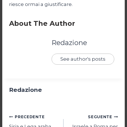
riesce ormai a giustificare.
About The Author
Redazione
See author's posts
Redazione
Navigazione
PRECEDENTE
SEGUENTE
Siria e Lega araba,
Israele a Roma per