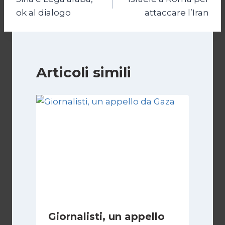
articoli
ok al dialogo
attaccare l’Iran
Articoli simili
Giornalisti, un appello