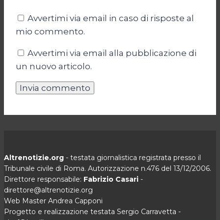
Avvertimi via email in caso di risposte al
mio commento.
Avvertimi via email alla pubblicazione di
un nuovo articolo.
Altrenotizie.org
- testata giornalistica registrata presso il
Tribunale civile di Roma. Autorizzazione n.476 del 13/12/2006.
Direttore responsabile:
Fabrizio Casari
-
direttore@altrenotizie.org
Web Master Andrea Capponi
Progetto e realizzazione testata Sergio Carravetta -