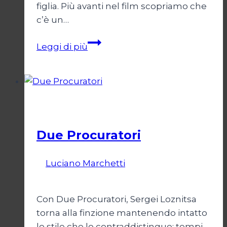
figlia. Più avanti nel film scopriamo che
c’è un…
Trap
Leggi di più
Cinema
Due Procuratori
Di
Luciano Marchetti
13 Febbraio 2026
27
Febbraio 2026
Con Due Procuratori, Sergei Loznitsa
torna alla finzione mantenendo intatto
lo stile che lo contraddistingue: tempi