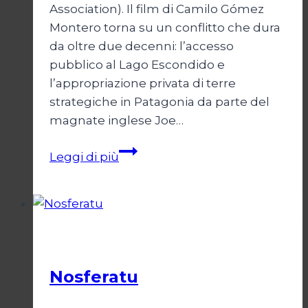
Association). Il film di Camilo Gómez
Montero torna su un conflitto che dura
da oltre due decenni: l’accesso
pubblico al Lago Escondido e
l’appropriazione privata di terre
strategiche in Patagonia da parte del
magnate inglese Joe…
Lago
Leggi di più
Escondido
arriva
a
Parigi
Cinema
Nosferatu