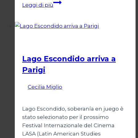
Lago
Leggi di più
Escondido,
una
storia
argentina
Cinema
Lago Escondido arriva a
Parigi
Di
Cecilia Miglio
13 Aprile 2026
14 Aprile
2026
Lago Escondido, soberanía en juego è
stato selezionato per il prossimo
Festival Internazionale del Cinema
LASA (Latin American Studies