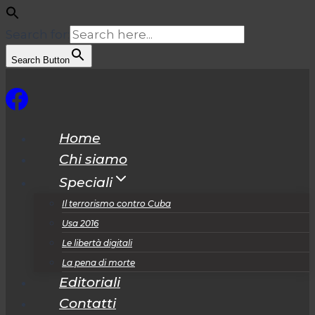
Search for:
Search Button
Salta
al
contenuto
Home
Chi siamo
Speciali
Il terrorismo contro Cuba
Usa 2016
Le libertà digitali
La pena di morte
Editoriali
Contatti