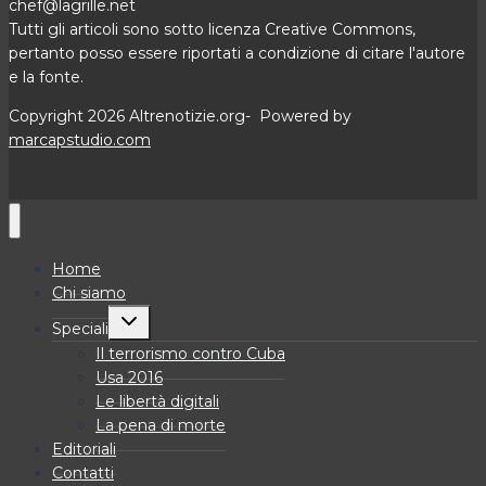
chef@lagrille.net
Tutti gli articoli sono sotto licenza Creative Commons,
pertanto posso essere riportati a condizione di citare l'autore
e la fonte.
Copyright 2026 Altrenotizie.org- Powered by
marcapstudio.com
Home
Chi siamo
Alterna
Speciali
menu
figlio
Il terrorismo contro Cuba
Usa 2016
Le libertà digitali
La pena di morte
Editoriali
Contatti