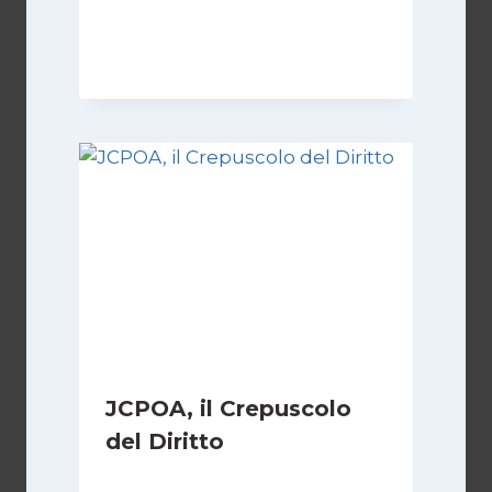
Di
Kamran Babazadeh
8 Febbraio 2025
JCPOA, il Crepuscolo
del Diritto
Di
Kamran Babazadeh