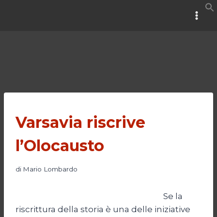
Salta
al
contenuto
Varsavia riscrive
l’Olocausto
di
Mario Lombardo
Se la
riscrittura della storia è una delle iniziative