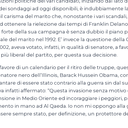
oni politiche dei vari candidati, iniziando dal lato
ei sondaggi ad oggi disponibili, è indubbiamente la 
il carisma del marito che, nonostante i vari scandali
d ottenere la rielezione dai tempi di Franklin Delan
orte della sua campagna è senza dubbio il piano per
 del marito nel 1992. E’ invece la questione della G
, aveva votato, infatti, in qualità di senatore, a favo
a più liberal del partito, per questa sua decisione.
avore di un calendario per il ritiro delle truppe, que
senatore nero dell’Illinois, Barack Hussein Obama, co
antare di essere stato contrario alla guerra sin dal 
a infatti affermato: “Questa invasione senza motivo
sione in Medio Oriente ed incoraggiare i peggiori, p
ento in mano ad Al Qaeda. Io non mi oppongo alla g
 essere sempre stato, per definizione, un protettore 