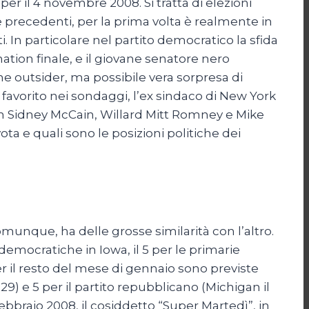
per il 4 novembre 2008. Si tratta di elezioni
 precedenti, per la prima volta è realmente in
i. In particolare nel partito democratico la sfida
ation finale, e il giovane senatore nero
e outsider, ma possibile vera sorpresa di
favorito nei sondaggi, l’ex sindaco di New York
ohn Sidney McCain, Willard Mitt Romney e Mike
a e quali sono le posizioni politiche dei
munque, ha delle grosse similarità con l’altro.
emocratiche in Iowa, il 5 per le primarie
 il resto del mese di gennaio sono previste
l 29) e 5 per il partito repubblicano (Michigan il
5 febbraio 2008, il cosiddetto “Super Martedì”, in