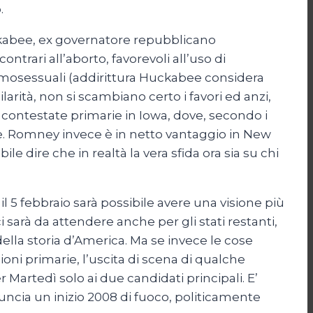
.
ckabee, ex governatore repubblicano
rari all’aborto, favorevoli all’uso di
e omosessuali (addirittura Huckabee considera
arità, non si scambiano certo i favori ed anzi,
le contestate primarie in Iowa, dove, secondo i
ee. Romney invece è in netto vantaggio in New
e dire che in realtà la vera sfida ora sia su chi
l 5 febbraio sarà possibile avere una visione più
ci sarà da attendere anche per gli stati restanti,
lla storia d’America. Ma se invece le cose
ni primarie, l’uscita di scena di qualche
Martedì solo ai due candidati principali. E’
cia un inizio 2008 di fuoco, politicamente