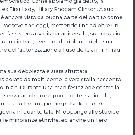
 democratico. Come abbiamo già detto, la
ex First Lady, Hillary Rhodam Clinton. A suo
, é ancora visto da buona parte del partito come
o Roosevelt ad oggi, mettendo fine ad oltre un
 l’assistenza sanitaria universale, suo cruccio
uerra in Iraq, il vero nodo dolente della sua
re dell’autorizzazione all’uso delle armi in Iraq,
sta sua debolezza è stata sfruttata
nsiderato da molti come la vera stella nascente
suo inizio. Durante una manifestazione contro la
 e senza un chiaro supporto internazionale,
iuttosto che i migliori impulsi del mondo
uerra in quanto tale. Mi oppongo alle stupide
delle minoranze etniche, ed anche un fiero