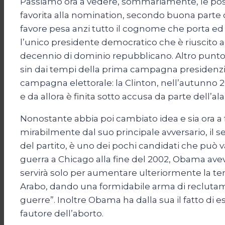
Passiamo ora a vedere, sommariamente, le posizi
favorita alla nomination, secondo buona parte d
favore pesa anzi tutto il cognome che porta ed 
l’unico presidente democratico che è riuscito a
decennio di dominio repubblicano. Altro punto f
sin dai tempi della prima campagna presidenziale
campagna elettorale: la Clinton, nell’autunno 2002
e da allora è finita sotto accusa da parte dell’al
Nonostante abbia poi cambiato idea e sia ora a f
mirabilmente dal suo principale avversario, il 
del partito, è uno dei pochi candidati che può v
guerra a Chicago alla fine del 2002, Obama avev
servirà solo per aumentare ulteriormente la ten
Arabo, dando una formidabile arma di reclutam
guerre”. Inoltre Obama ha dalla sua il fatto di
fautore dell’aborto.