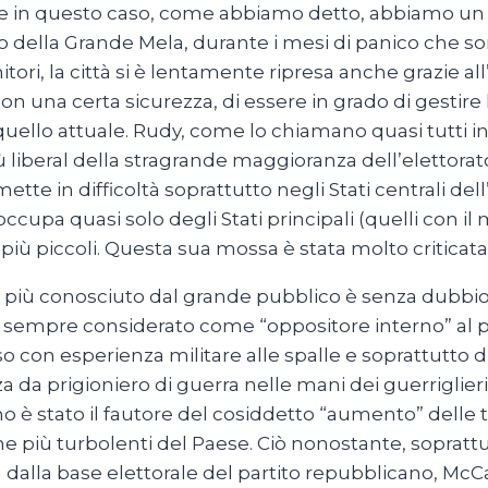
in questo caso, come abbiamo detto, abbiamo un fa
della Grande Mela, durante i mesi di panico che sono s
tori, la città si è lentamente ripresa anche grazie al
on una certa sicurezza, di essere in grado di gestir
uello attuale. Rudy, come lo chiamano quasi tutti i
 liberal della stragrande maggioranza dell’elettorat
ette in difficoltà soprattutto negli Stati centrali de
upa quasi solo degli Stati principali (quelli con il
più piccoli. Questa sua mossa è stata molto criticata
curo più conosciuto dal grande pubblico è senza dubb
da sempre considerato come “oppositore interno” al pa
o con esperienza militare alle spalle e soprattutto di
za da prigioniero di guerra nelle mani dei guerriglier
imo è stato il fautore del cosiddetto “aumento” delle 
e più turbolenti del Paese. Ciò nonostante, sopratt
dalla base elettorale del partito repubblicano, McC