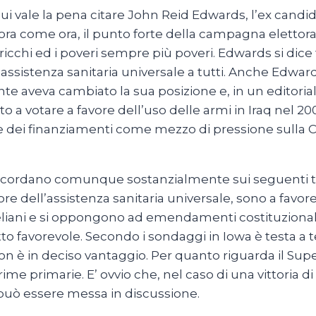
a cui vale la pena citare John Reid Edwards, l’ex cand
Allora come ora, il punto forte della campagna elettor
 ricchi ed i poveri sempre più poveri. Edwards si di
 e assistenza sanitaria universale a tutti. Anche Edwa
te aveva cambiato la sua posizione e, in un editoria
 votare a favore dell’uso delle armi in Iraq nel 2002.
ne dei finanziamenti come mezzo di pressione sulla C
 concordano comunque sostanzialmente sui seguenti t
vore dell’assistenza sanitaria universale, sono a favor
aeliani e si oppongono ad emendamenti costituzionali 
tto favorevole. Secondo i sondaggi in Iowa è testa a
ton è in deciso vantaggio. Per quanto riguarda il Su
me primarie. E’ ovvio che, nel caso di una vittoria 
può essere messa in discussione.