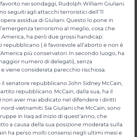
vorito nei sondaggi, Rudolph William Giuliani.
eguiti agli attacchi terroristici dell’11
l’opera assidua di Giuliani. Questo lo pone in
e l’emergenza terrorismo al meglio, cosa che
n America, ha però due grossi handicap:
o repubblicano ( è favorevole all’aborto e non è
ll’America più conservatori. In secondo luogo, ha
 maggior numero di delegati), senza
 e viene considerata parecchio rischiosa.
io il senatore repubblicano John Sidney McCain,
rtito repubblicano. McCain, dalla sua, ha il
 non aver mai abdicato nel difendere i diritti
i nord-vietnamiti. Sia Giuliani che McCain, sono
truppe in Iraq ad inizio di quest’anno, che
utto a causa della sua posizione moderata sulla
ain ha perso molti consensi negli ultimi mesi e