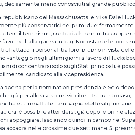
idati, decisamente meno conosciuti al grande pubblico
re repubblicano del Massachusetts, e Mike Dale Hu
ente più conservatrici dei primi due: fermamente cont
battere il terrorismo, contrari alle unioni tra coppi
vorevoli alla guerra in Iraq. Nonostante le loro simil
 gli attacchi personali tra loro, proprio in vista del
mo vantaggio negli ultimi giorni a favore di Huckab
di concentrarsi solo sugli Stati principali, è possibil
sibilmente, candidato alla vicepresidenza.
ta aperta per la nomination presidenziale. Solo dopo i
he già per allora vi sia un vincitore. In questo caso, 
lunghe e combattute campagne elettorali primarie de
ra, è possibile attendersi, già dopo le prime elezio
 chi appoggiare, lasciando quindi in campo nel Super 
a accadrà nelle prossime due settimane. Si preannun