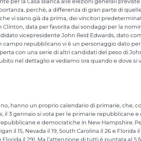
nte per la Casa Bianca alle elezioni generali previste 
rtanza, perchè, a differenza di gran parte di quelle
 che vi siano già da prima, dei vincitori predeterminat
m Clinton, data per favorita dai sondaggi per la nomin
andidato vicepresidente John Reid Edwards, dato com
in campo repubblicano vi è un personaggio dato per 
aperta con una serie di altri candidati del peso di J
bito nel dettaglio e vediamo ora quando e dove si vot
ano, hanno un proprio calendario di primarie, che, co
il 3 gennaio si vota per le primarie repubblicane e d
 repubblicane e democratiche in New Hampshire. Per
an il 15, Nevada il 19, South Carolina il 26 e Florida i
e Florida il 29). Ma l’attenzione di tutti è puntata al 