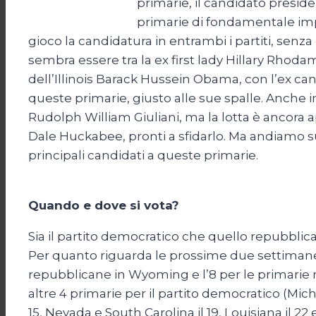
primarie, il candidato preside
primarie di fondamentale impo
gioco la candidatura in entrambi i partiti, senza
sembra essere tra la ex first lady Hillary Rhoda
dell’Illinois Barack Hussein Obama, con l’ex c
queste primarie, giusto alle sue spalle. Anche 
Rudolph William Giuliani, ma la lotta è ancora 
Dale Huckabee, pronti a sfidarlo. Ma andiamo su
principali candidati a queste primarie.
Quando e dove si vota?
Sia il partito democratico che quello repubblic
Per quanto riguarda le prossime due settimane, 
repubblicane in Wyoming e l’8 per le primarie
altre 4 primarie per il partito democratico (Michig
15, Nevada e South Carolina il 19, Louisiana il 22 