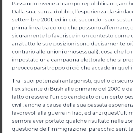
Passando invece al campo repubblicano, anche 
Dalla sua, senza dubbio, l’esperienza da sindaco 
settembre 2001, ed in cui, secondo i suoi sosteni
prima linea tra coloro che possono affermare, c
sicuramente lo favorisce in un contesto come q
anzitutto le sue posizioni sono decisamente più
contrario alle unioni omosessuali), cosa che lo m
impostato una campagna elettorale che si preocc
preoccuparsi troppo di ciò che accade in quelli 
Tra i suoi potenziali antagonisti, quello di si
l’ex sfidante di Bush alle primarie del 2000 e 
fatto di essere l’unico candidato di un certo pes
civili, anche a causa della sua passata esperien
favorevoli alla guerra in Iraq, ed anzi quest’ult
sembra aver portato qualche risultato nelle zon
questione dell’immigrazione, parecchio sentita 