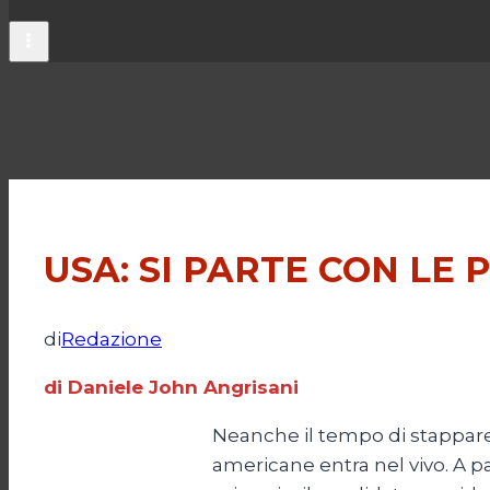
USA: SI PARTE CON LE 
di
Redazione
di Daniele John Angrisani
Neanche il tempo di stappare 
americane entra nel vivo. A par