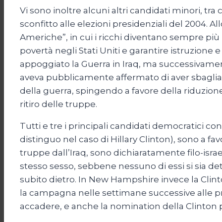
Vi sono inoltre alcuni altri candidati minori, tr
sconfitto alle elezioni presidenziali del 2004. 
Americhe”, in cui i ricchi diventano sempre più
povertà negli Stati Uniti e garantire istruzione
appoggiato la Guerra in Iraq, ma successivamen
aveva pubblicamente affermato di aver sbagliato a
della guerra, spingendo a favore della riduzio
ritiro delle truppe.
Tutti e tre i principali candidati democratici
distinguo nel caso di Hillary Clinton), sono a fa
truppe dall’Iraq, sono dichiaratamente filo-isr
stesso sesso, sebbene nessuno di essi si sia de
subito dietro. In New Hampshire invece la Clin
la campagna nelle settimane successive alle pri
accadere, e anche la nomination della Clinton 