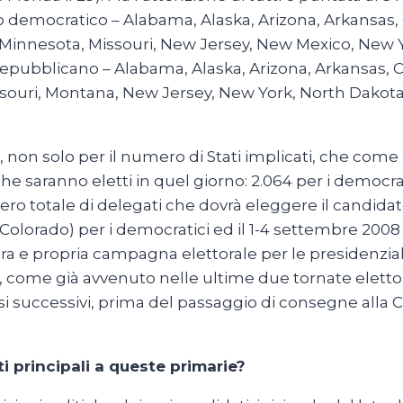
rtito democratico – Alabama, Alaska, Arizona, Arkansas
s, Minnesota, Missouri, New Jersey, New Mexico, Ne
o repubblicano – Alabama, Alaska, Arizona, Arkansas, 
ssouri, Montana, New Jersey, New York, North Dakota
non solo per il numero di Stati implicati, che come 
saranno eletti in quel giorno: 2.064 per i democratici
o totale di delegati che dovrà eleggere il candidat
olorado) per i democratici ed il 1-4 settembre 2008 
era e propria campagna elettorale per le presidenzi
come già avvenuto nelle ultime due tornate elettorali
esi successivi, prima del passaggio di consegne all
i principali a queste primarie?