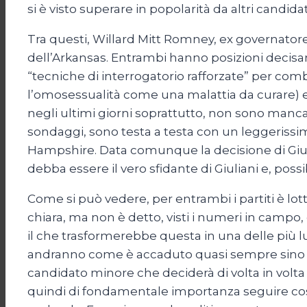
si è visto superare in popolarità da altri cand
Tra questi, Willard Mitt Romney, ex governato
dell’Arkansas. Entrambi hanno posizioni decisam
“tecniche di interrogatorio rafforzate” per com
l’omosessualità come una malattia da curare) e fa
negli ultimi giorni soprattutto, non sono mancati
sondaggi, sono testa a testa con un leggerissi
Hampshire. Data comunque la decisione di Giuliani 
debba essere il vero sfidante di Giuliani e, pos
Come si può vedere, per entrambi i partiti è lot
chiara, ma non è detto, visti i numeri in campo, c
il che trasformerebbe questa in una delle più 
andranno come è accaduto quasi sempre sino ad o
candidato minore che deciderà di volta in volta
quindi di fondamentale importanza seguire cos