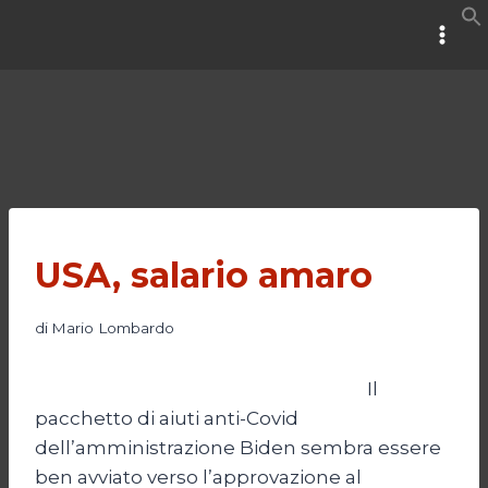
Salta
al
contenuto
USA, salario amaro
di
Mario Lombardo
Il
pacchetto di aiuti anti-Covid
dell’amministrazione Biden sembra essere
ben avviato verso l’approvazione al