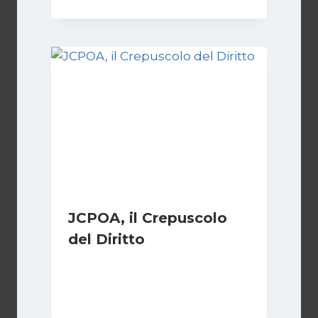
JCPOA, il Crepuscolo
del Diritto
Di
Kamran Babazadeh
28 Aprile 2026