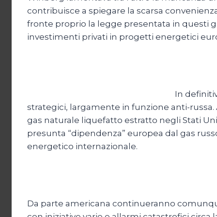
contribuisce a spiegare la scarsa convenienza p
fronte proprio la legge presentata in questi 
investimenti privati in progetti energetici eur
In definit
strategici, largamente in funzione anti-russ
gas naturale liquefatto estratto negli Stati 
presunta “dipendenza” europea dal gas russo n
energetico internazionale.
Da parte americana continueranno comunque e, 
con iniziative varie e allarmi catastrofici ci