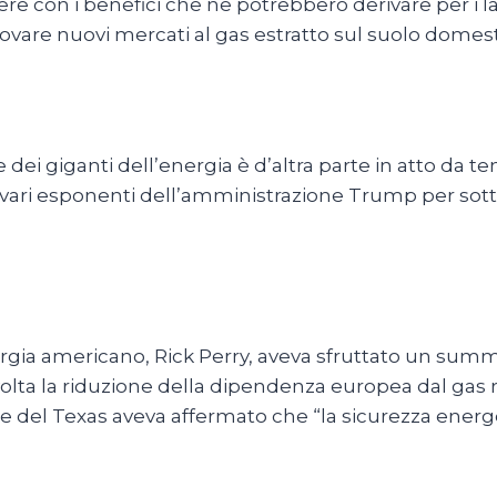
 con i benefici che ne potrebbero derivare per i lav
are nuovi mercati al gas estratto sul suolo domest
ei giganti dell’energia è d’altra parte in atto da t
vari esponenti dell’amministrazione Trump per sottol
ergia americano, Rick Perry, aveva sfruttato un summit
 volta la riduzione della dipendenza europea dal gas
ore del Texas aveva affermato che “la sicurezza energe