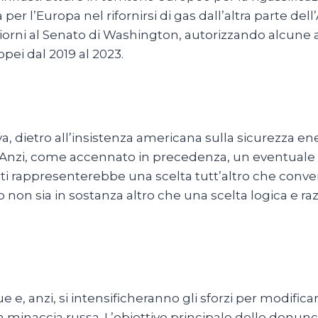
er l’Europa nel rifornirsi di gas dall’altra parte del
giorni al Senato di Washington, autorizzando alcune 
opei dal 2019 al 2023.
iva, dietro all’insistenza americana sulla sicurezza 
a. Anzi, come accennato in precedenza, un eventuale
Uniti rappresenterebbe una scelta tutt’altro che con
on sia in sostanza altro che una scelta logica e raz
anzi, si intensificheranno gli sforzi per modificare
rca la minaccia russa. L’obiettivo principale delle de