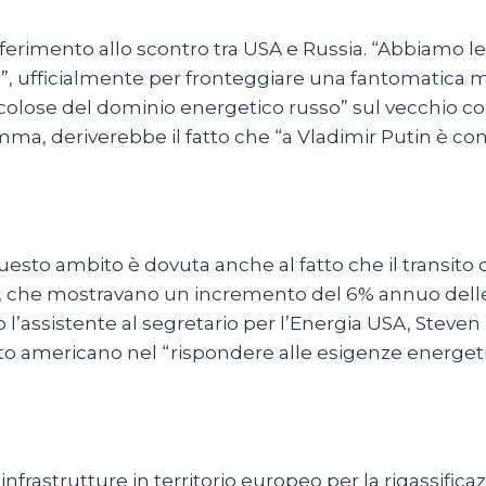
ferimento allo scontro tra USA e Russia. “Abbiamo leg
tale”, ufficialmente per fronteggiare una fantomatic
colose del dominio energetico russo” sul vecchio c
a, deriverebbe il fatto che “a Vladimir Putin è conc
uesto ambito è dovuta anche al fatto che il transito d
 che mostravano un incremento del 6% annuo delle 
o l’assistente al segretario per l’Energia USA, Steve
tto americano nel “rispondere alle esigenze energe
nfrastrutture in territorio europeo per la rigassifi