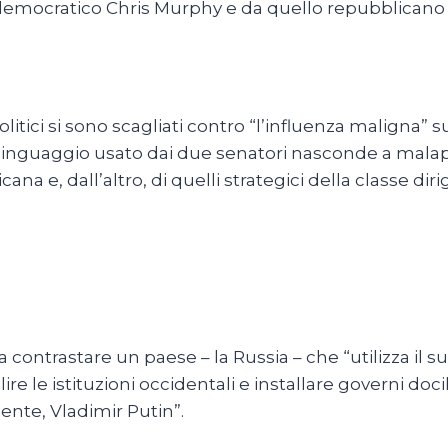
 democratico Chris Murphy e da quello repubblican
litici si sono scagliati contro “l’influenza maligna”
linguaggio usato dai due senatori nasconde a malapen
ana e, dall’altro, di quelli strategici della classe di
 a contrastare un paese – la Russia – che “utilizza i
ire le istituzioni occidentali e installare governi do
dente, Vladimir Putin”.