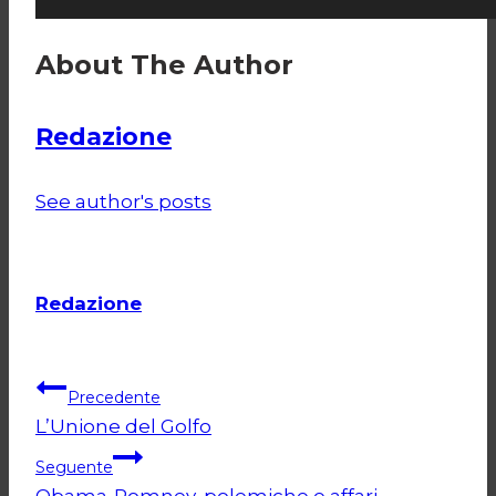
About The Author
Redazione
See author's posts
Redazione
Navigazione
Precedente
L’Unione del Golfo
articoli
Seguente
Obama-Romney, polemiche e affari