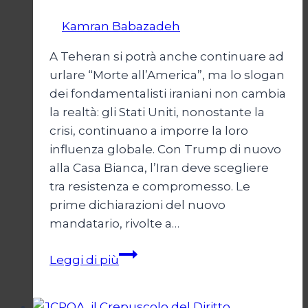
Di
Kamran Babazadeh
8 Febbraio 2025
A Teheran si potrà anche continuare ad
urlare “Morte all’America”, ma lo slogan
dei fondamentalisti iraniani non cambia
la realtà: gli Stati Uniti, nonostante la
crisi, continuano a imporre la loro
influenza globale. Con Trump di nuovo
alla Casa Bianca, l’Iran deve scegliere
tra resistenza e compromesso. Le
prime dichiarazioni del nuovo
mandatario, rivolte a…
Trump
Leggi di più
e
il