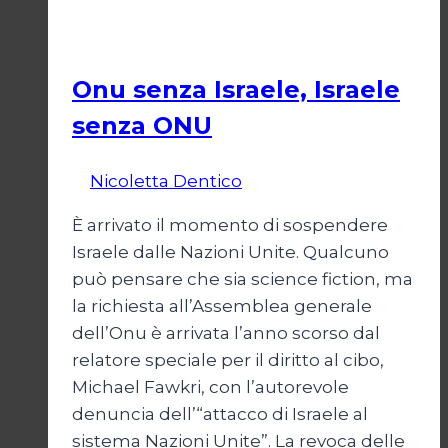
“Katechon”
Esteri
come
giustificazione
Onu senza Israele, Israele
senza ONU
Di
Nicoletta Dentico
23 Giugno 2025
È arrivato il momento di sospendere
Israele dalle Nazioni Unite. Qualcuno
può pensare che sia science fiction, ma
la richiesta all’Assemblea generale
dell’Onu è arrivata l’anno scorso dal
relatore speciale per il diritto al cibo,
Michael Fawkri, con l’autorevole
denuncia dell’“attacco di Israele al
sistema Nazioni Unite”. La revoca delle