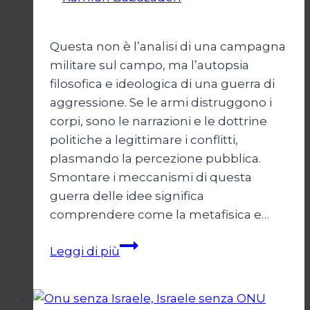
2026
24 Maggio 2026
Questa non è l’analisi di una campagna
militare sul campo, ma l’autopsia
filosofica e ideologica di una guerra di
aggressione. Se le armi distruggono i
corpi, sono le narrazioni e le dottrine
politiche a legittimare i conflitti,
plasmando la percezione pubblica.
Smontare i meccanismi di questa
guerra delle idee significa
comprendere come la metafisica e…
Autopsia
Leggi di più
di
un
Conflitto: