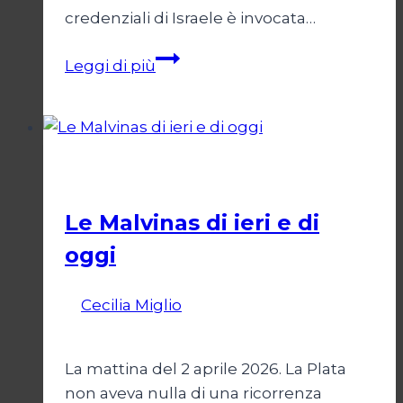
credenziali di Israele è invocata…
Onu
Leggi di più
senza
Israele,
Israele
senza
Esteri
ONU
Le Malvinas di ieri e di
oggi
Di
Cecilia Miglio
5 Aprile 2026
9 Aprile
2026
La mattina del 2 aprile 2026. La Plata
non aveva nulla di una ricorrenza