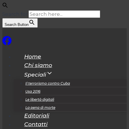
Search for:
Search Button
Salta
al
contenuto
Home
Chi siamo
Speciali
Il terrorismo contro Cuba
Usa 2016
Le libertà digitali
La pena di morte
Editoriali
Contatti