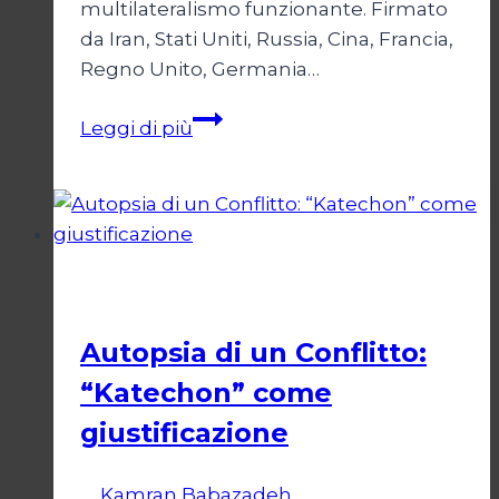
multilateralismo funzionante. Firmato
da Iran, Stati Uniti, Russia, Cina, Francia,
Regno Unito, Germania…
JCPOA,
Leggi di più
il
Crepuscolo
del
Diritto
Esteri
Autopsia di un Conflitto:
“Katechon” come
giustificazione
Di
Kamran Babazadeh
19 Maggio