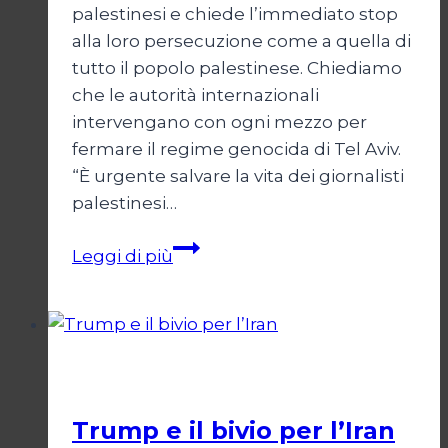
palestinesi e chiede l’immediato stop
alla loro persecuzione come a quella di
tutto il popolo palestinese. Chiediamo
che le autorità internazionali
intervengano con ogni mezzo per
fermare il regime genocida di Tel Aviv.
“È urgente salvare la vita dei giornalisti
palestinesi…
Giornalisti,
Leggi di più
un
appello
da
Gaza
Esteri
Trump e il bivio per l’Iran