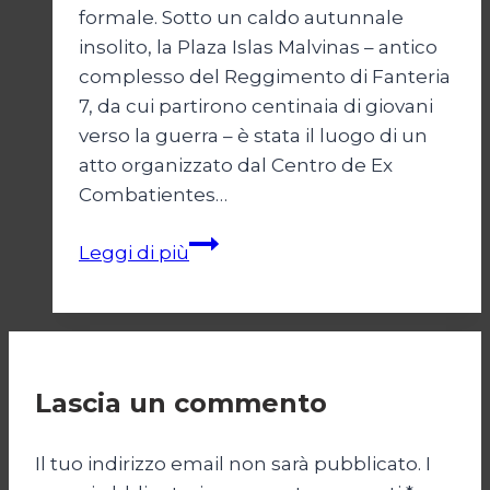
formale. Sotto un caldo autunnale
insolito, la Plaza Islas Malvinas – antico
complesso del Reggimento di Fanteria
7, da cui partirono centinaia di giovani
verso la guerra – è stata il luogo di un
atto organizzato dal Centro de Ex
Combatientes…
Le
Leggi di più
Malvinas
di
ieri
e
di
Lascia un commento
oggi
Il tuo indirizzo email non sarà pubblicato.
I