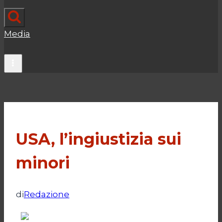
Media
USA, l’ingiustizia sui
minori
di
Redazione