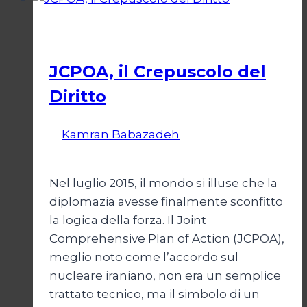
bivio
per
Esteri
l’Iran
JCPOA, il Crepuscolo del
Diritto
Di
Kamran Babazadeh
28 Aprile 2026
1
Maggio 2026
Nel luglio 2015, il mondo si illuse che la
diplomazia avesse finalmente sconfitto
la logica della forza. Il Joint
Comprehensive Plan of Action (JCPOA),
meglio noto come l’accordo sul
nucleare iraniano, non era un semplice
trattato tecnico, ma il simbolo di un