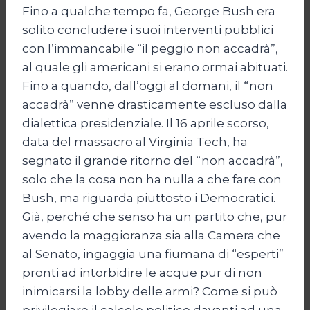
Fino a qualche tempo fa, George Bush era
solito concludere i suoi interventi pubblici
con l’immancabile “il peggio non accadrà”,
al quale gli americani si erano ormai abituati.
Fino a quando, dall’oggi al domani, il “non
accadrà” venne drasticamente escluso dalla
dialettica presidenziale. Il 16 aprile scorso,
data del massacro al Virginia Tech, ha
segnato il grande ritorno del “non accadrà”,
solo che la cosa non ha nulla a che fare con
Bush, ma riguarda piuttosto i Democratici.
Già, perché che senso ha un partito che, pur
avendo la maggioranza sia alla Camera che
al Senato, ingaggia una fiumana di “esperti”
pronti ad intorbidire le acque pur di non
inimicarsi la lobby delle armi? Come si può
privilegiare il calcolo politico davanti ad una