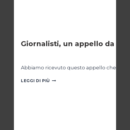
ESTERI
Giornalisti, un appello da Ga
Di
Samer Zaneen
7 Aprile 2025
Abbiamo ricevuto questo appello che riportia
GIORNALISTI,
LEGGI DI PIÙ
UN
APPELLO
DA
GAZA