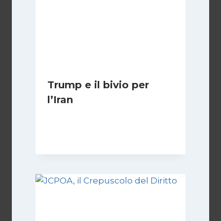
Trump e il bivio per
l’Iran
Di
Kamran Babazadeh
8 Febbraio 2025