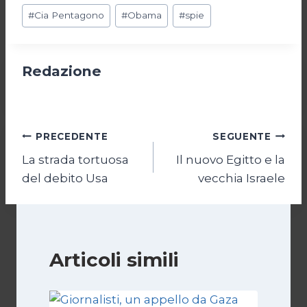
Tag
#
Cia Pentagono
#
Obama
#
spie
articolo:
Redazione
Navigazione
PRECEDENTE
SEGUENTE
La strada tortuosa
Il nuovo Egitto e la
articoli
del debito Usa
vecchia Israele
Articoli simili