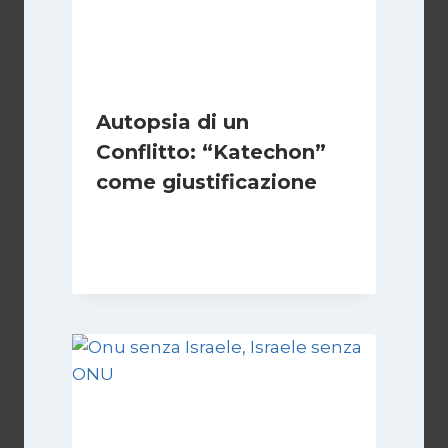
Autopsia di un
Conflitto: “Katechon”
come giustificazione
Di
Kamran Babazadeh
19 Maggio 2026