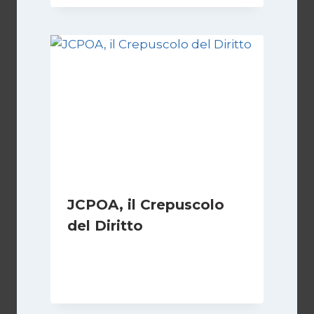
JCPOA, il Crepuscolo
del Diritto
Di
Kamran Babazadeh
28 Aprile 2026