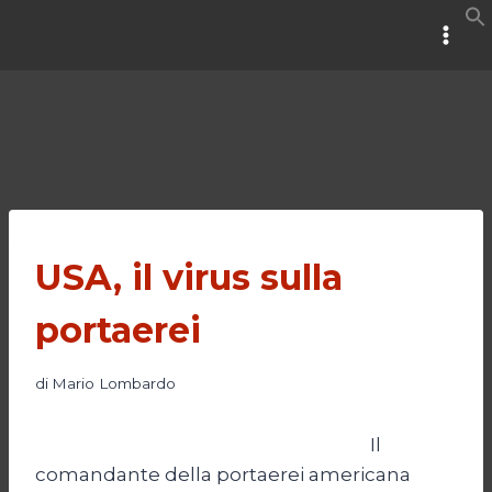
Salta
al
contenuto
USA, il virus sulla
portaerei
di
Mario Lombardo
Il
comandante della portaerei americana