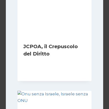
JCPOA, il Crepuscolo
del Diritto
Di
Kamran Babazadeh
28 Aprile 2026