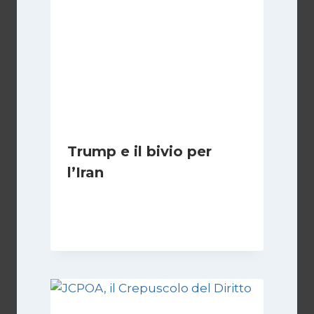
Trump e il bivio per
l’Iran
Di
Kamran Babazadeh
8 Febbraio 2025