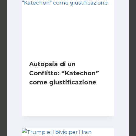
Autopsia di un
Conflitto: “Katechon”
come giustificazione
Di
Kamran Babazadeh
19 Maggio 2026