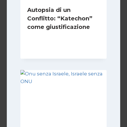
Autopsia di un
Conflitto: “Katechon”
come giustificazione
Di
Kamran Babazadeh
19 Maggio 2026