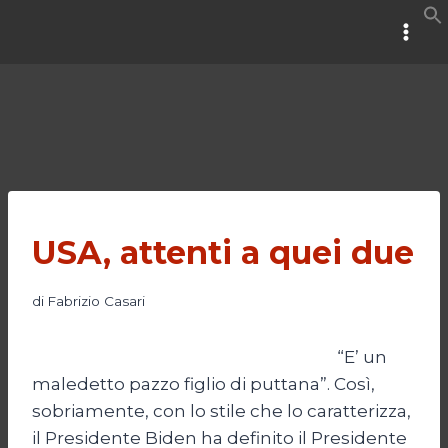
Salta
al
contenuto
USA, attenti a quei due
di
Fabrizio Casari
“E’ un
maledetto pazzo figlio di puttana”. Così,
sobriamente, con lo stile che lo caratterizza,
il Presidente Biden ha definito il Presidente