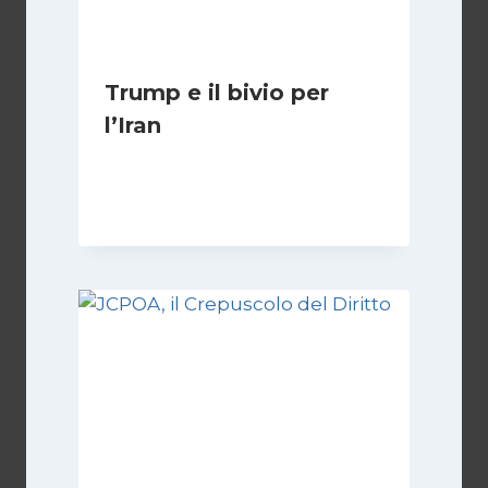
Trump e il bivio per
l’Iran
Di
Kamran Babazadeh
8 Febbraio 2025