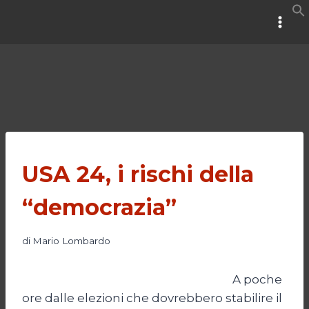
Salta
al
contenuto
USA 24, i rischi della
“democrazia”
di
Mario Lombardo
A poche
ore dalle elezioni che dovrebbero stabilire il