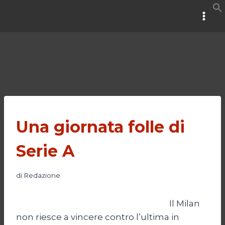
Salta
al
contenuto
Una giornata folle di
Serie A
di
Redazione
Il Milan
non riesce a vincere contro l’ultima in