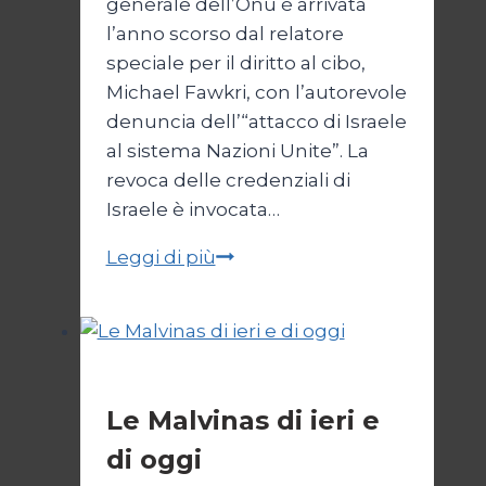
generale dell’Onu è arrivata
l’anno scorso dal relatore
speciale per il diritto al cibo,
Michael Fawkri, con l’autorevole
denuncia dell’“attacco di Israele
al sistema Nazioni Unite”. La
revoca delle credenziali di
Israele è invocata…
Onu
Leggi di più
senza
Israele,
Israele
senza
Esteri
ONU
Le Malvinas di ieri e
di oggi