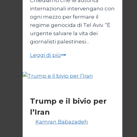
Chiediamo che le autorità
internazionali intervengano con
ogni mezzo per fermare il
regime genocida di Tel Aviv. “È
urgente salvare la vita dei
giornalisti palestinesi…
Giornalisti,
Leggi di più
un
appello
da
Gaza
Esteri
Trump e il bivio per
l’Iran
Di
Kamran Babazadeh
8
Febbraio 2025