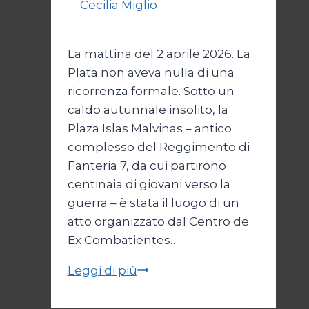
Di
Cecilia Miglio
5 Aprile 2026
9
Aprile 2026
La mattina del 2 aprile 2026. La
Plata non aveva nulla di una
ricorrenza formale. Sotto un
caldo autunnale insolito, la
Plaza Islas Malvinas – antico
complesso del Reggimento di
Fanteria 7, da cui partirono
centinaia di giovani verso la
guerra – è stata il luogo di un
atto organizzato dal Centro de
Ex Combatientes…
Le
Leggi di più
Malvinas
di