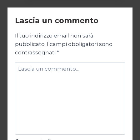
ieri
e
Lascia un commento
di
oggi
Il tuo indirizzo email non sarà
pubblicato.
I campi obbligatori sono
contrassegnati
*