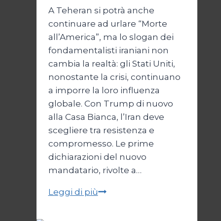
A Teheran si potrà anche
continuare ad urlare “Morte
all’America”, ma lo slogan dei
fondamentalisti iraniani non
cambia la realtà: gli Stati Uniti,
nonostante la crisi, continuano
a imporre la loro influenza
globale. Con Trump di nuovo
alla Casa Bianca, l’Iran deve
scegliere tra resistenza e
compromesso. Le prime
dichiarazioni del nuovo
mandatario, rivolte a…
Trump
Leggi di più
e
il