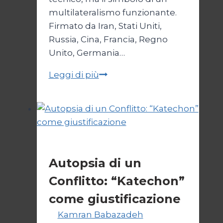
multilateralismo funzionante.
Firmato da Iran, Stati Uniti,
Russia, Cina, Francia, Regno
Unito, Germania…
JCPOA,
Leggi di più
il
Crepuscolo
del
Diritto
Esteri
Autopsia di un
Conflitto: “Katechon”
come giustificazione
Di
Kamran Babazadeh
19