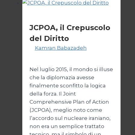
bivio
per
Esteri
l’Iran
JCPOA, il Crepuscolo
del Diritto
Di
Kamran Babazadeh
28 Aprile
2026
1 Maggio 2026
Nel luglio 2015, il mondo si illuse
che la diplomazia avesse
finalmente sconfitto la logica
della forza. Il Joint
Comprehensive Plan of Action
(JCPOA), meglio noto come
l’accordo sul nucleare iraniano,
non era un semplice trattato
tecnico, ma il simbolo di un