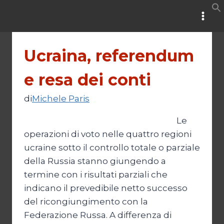
Salta
al
contenuto
Ucraina, referendum
e resa dei conti
di
Michele Paris
Le
operazioni di voto nelle quattro regioni
ucraine sotto il controllo totale o parziale
della Russia stanno giungendo a
termine con i risultati parziali che
indicano il prevedibile netto successo
del ricongiungimento con la
Federazione Russa. A differenza di