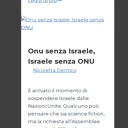
Leggi di più
di
un
Conflitto:
“Katechon”
come
Esteri
giustificazione
Onu senza Israele,
Israele senza ONU
Di
Nicoletta Dentico
23 Giugno
2025
È arrivato il momento di
sospendere Israele dalle
Nazioni Unite. Qualcuno può
pensare che sia science fiction,
ma la richiesta all’Assemblea