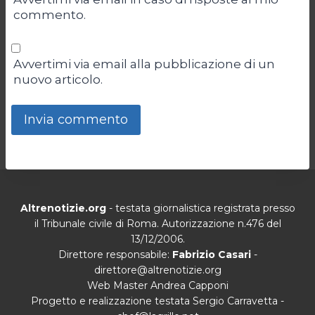
commento.
Avvertimi via email alla pubblicazione di un
nuovo articolo.
Altrenotizie.org
- testata giornalistica registrata presso
il Tribunale civile di Roma. Autorizzazione n.476 del
13/12/2006.
Direttore responsabile:
Fabrizio Casari
-
direttore@altrenotizie.org
Web Master Andrea Capponi
Progetto e realizzazione testata Sergio Carravetta -