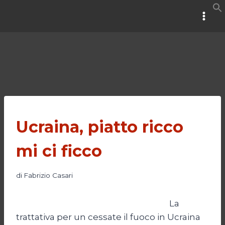
Salta
al
contenuto
Ucraina, piatto ricco
mi ci ficco
di
Fabrizio Casari
La
trattativa per un cessate il fuoco in Ucraina