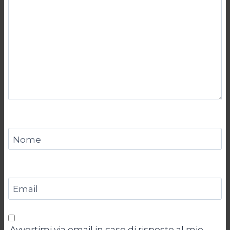
Nome
Email
Avvertimi via email in caso di risposte al mio