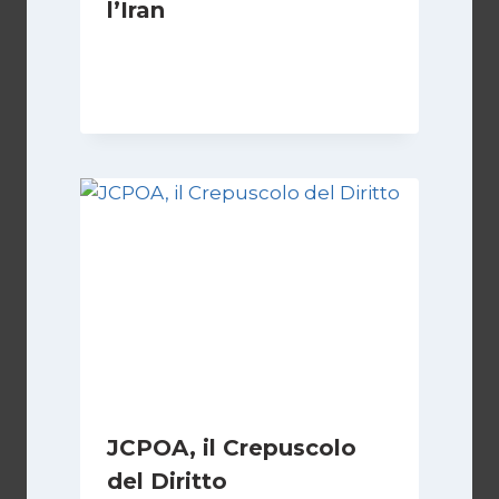
l’Iran
Di
Kamran Babazadeh
8 Febbraio 2025
JCPOA, il Crepuscolo
del Diritto