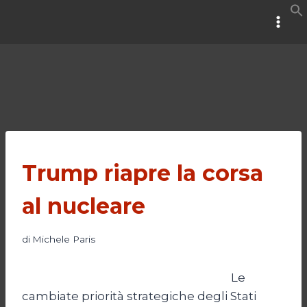
Salta
al
contenuto
Trump riapre la corsa
al nucleare
di
Michele Paris
Le
cambiate priorità strategiche degli Stati