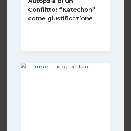
Autopsia di un
Conflitto: “Katechon”
come giustificazione
Di
Kamran Babazadeh
19 Maggio 2026