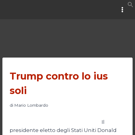
Salta
al
contenuto
Trump contro lo ius
soli
di
Mario Lombardo
Il
presidente eletto degli Stati Uniti Donald