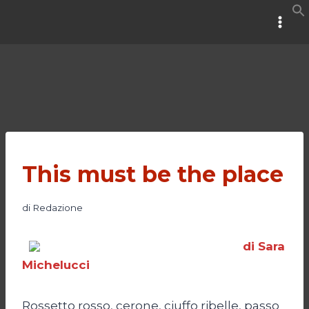
Salta
al
contenuto
This must be the place
di
Redazione
di Sara
Michelucci
Rossetto rosso, cerone, ciuffo ribelle, passo