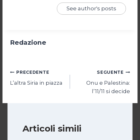
See author's posts
Redazione
Navigazione
PRECEDENTE
SEGUENTE
L’altra Siria in piazza
Onu e Palestina:
articoli
l’11/11 si decide
Articoli simili