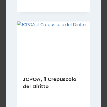
JCPOA, il Crepuscolo
del Diritto
Di
Kamran Babazadeh
28 Aprile 2026