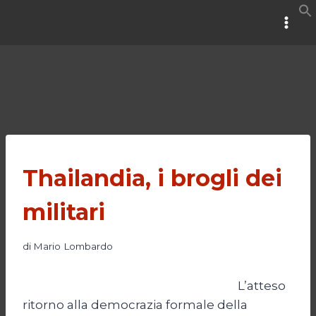
Salta
al
contenuto
Thailandia, i brogli dei
militari
di
Mario Lombardo
L’atteso
ritorno alla democrazia formale della