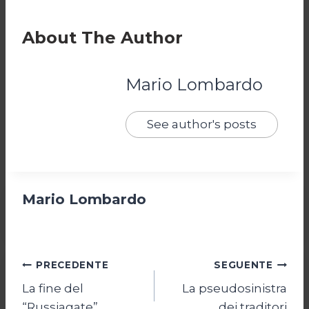
About The Author
Mario Lombardo
See author's posts
Mario Lombardo
Navigazione
PRECEDENTE
SEGUENTE
La fine del
La pseudosinistra
articoli
“Russiagate”
dei traditori