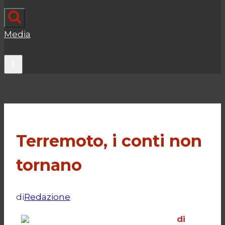
Media
Terremoto, i conti non
tornano
di
Redazione
di