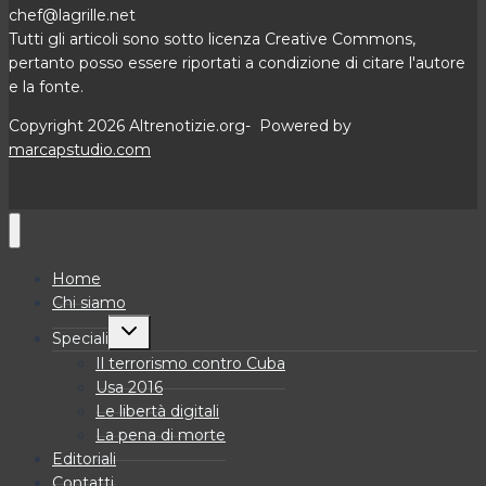
chef@lagrille.net
Tutti gli articoli sono sotto licenza Creative Commons,
pertanto posso essere riportati a condizione di citare l'autore
e la fonte.
Copyright 2026 Altrenotizie.org- Powered by
marcapstudio.com
Home
Chi siamo
Alterna
Speciali
menu
figlio
Il terrorismo contro Cuba
Usa 2016
Le libertà digitali
La pena di morte
Editoriali
Contatti