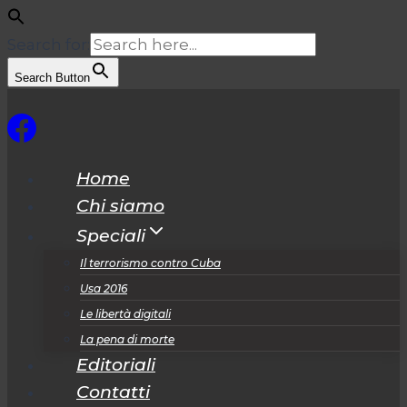
Search for:
Search Button
Salta
al
contenuto
Home
Chi siamo
Speciali
Il terrorismo contro Cuba
Usa 2016
Le libertà digitali
La pena di morte
Editoriali
Contatti