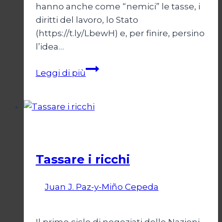
hanno anche come “nemici” le tasse, i
diritti del lavoro, lo Stato
(https://t.ly/LbewH) e, per finire, persino
l’idea…
Giustizia
Leggi di più
ingiusta
e
libera
economia
Economia
Tassare i ricchi
Di
Juan J. Paz-y-Miño Cepeda
1
Settembre 2024
27 Febbraio 2026