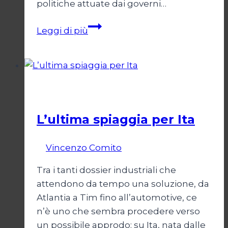
politiche attuate dai governi…
Mercato
Leggi di più
libero
e
democrazia
sotto
Economia
scacco
L’ultima spiaggia per Ita
Di
Vincenzo Comito
17 Febbraio 2022
Tra i tanti dossier industriali che
attendono da tempo una soluzione, da
Atlantia a Tim fino all’automotive, ce
n’è uno che sembra procedere verso
un possibile approdo: su Ita, nata dalle