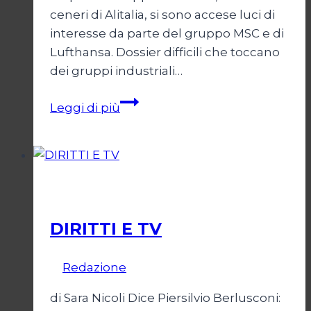
ceneri di Alitalia, si sono accese luci di
interesse da parte del gruppo MSC e di
Lufthansa. Dossier difficili che toccano
dei gruppi industriali…
L’ultima
Leggi di più
spiaggia
per
Ita
Economia
DIRITTI E TV
Di
Redazione
28 Maggio 2006
di Sara Nicoli Dice Piersilvio Berlusconi: