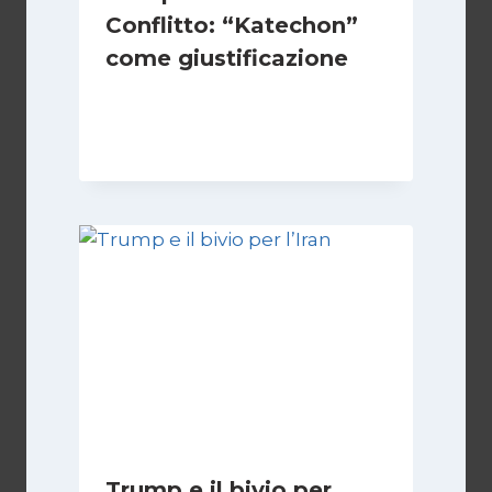
Conflitto: “Katechon”
come giustificazione
Di
Kamran Babazadeh
19 Maggio 2026
Trump e il bivio per