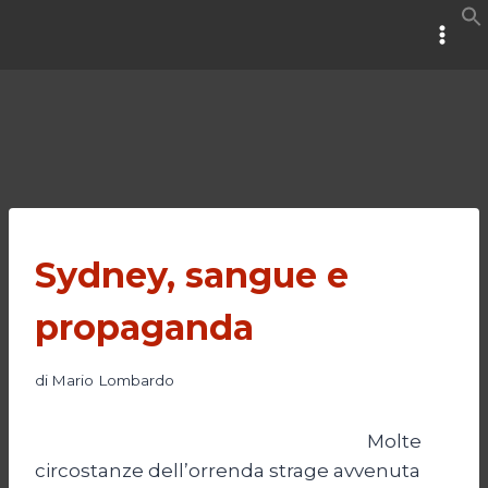
Salta
al
contenuto
Sydney, sangue e
propaganda
di
Mario Lombardo
Molte
circostanze dell’orrenda strage avvenuta