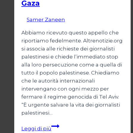
Gaza
Di
Samer Zaneen
7 Aprile 2025
Abbiamo ricevuto questo appello che
riportiamo fedelmente. Altrenotizie.org
si associa alle richieste dei giornalisti
palestinesi e chiede l’immediato stop
alla loro persecuzione come a quella di
tutto il popolo palestinese. Chiediamo
che le autorità internazionali
intervengano con ogni mezzo per
fermare il regime genocida di Tel Aviv.
“È urgente salvare la vita dei giornalisti
palestinesi…
Giornalisti,
Leggi di più