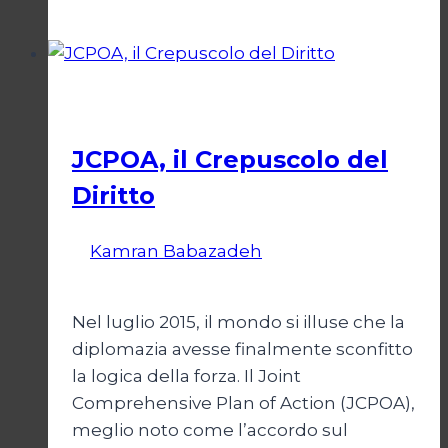
un
appello
da
Gaza
Esteri
JCPOA, il Crepuscolo del
Diritto
Di
Kamran Babazadeh
28 Aprile 2026
1
Maggio 2026
Nel luglio 2015, il mondo si illuse che la
diplomazia avesse finalmente sconfitto
la logica della forza. Il Joint
Comprehensive Plan of Action (JCPOA),
meglio noto come l’accordo sul