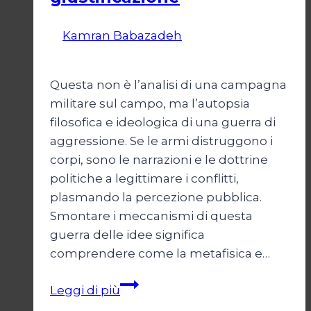
Di
Kamran Babazadeh
19 Maggio
2026
24 Maggio 2026
Questa non è l’analisi di una campagna
militare sul campo, ma l’autopsia
filosofica e ideologica di una guerra di
aggressione. Se le armi distruggono i
corpi, sono le narrazioni e le dottrine
politiche a legittimare i conflitti,
plasmando la percezione pubblica.
Smontare i meccanismi di questa
guerra delle idee significa
comprendere come la metafisica e…
Autopsia
Leggi di più
di