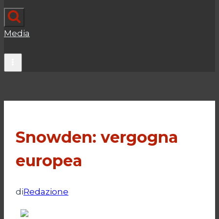
Media
Snowden: vergogna
europea
di
Redazione