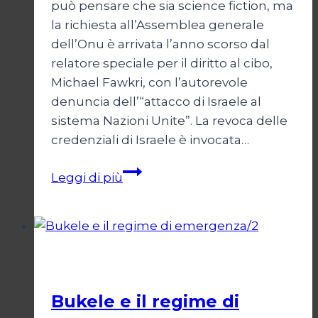
può pensare che sia science fiction, ma
la richiesta all’Assemblea generale
dell’Onu è arrivata l’anno scorso dal
relatore speciale per il diritto al cibo,
Michael Fawkri, con l’autorevole
denuncia dell’“attacco di Israele al
sistema Nazioni Unite”. La revoca delle
credenziali di Israele è invocata…
Onu
Leggi di più
senza
Israele,
Israele
senza
Esteri
ONU
Bukele e il regime di