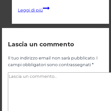
Bukele
Leggi di più
e
il
regime
di
emergenza/2
Lascia un commento
Il tuo indirizzo email non sarà pubblicato.
I
campi obbligatori sono contrassegnati
*