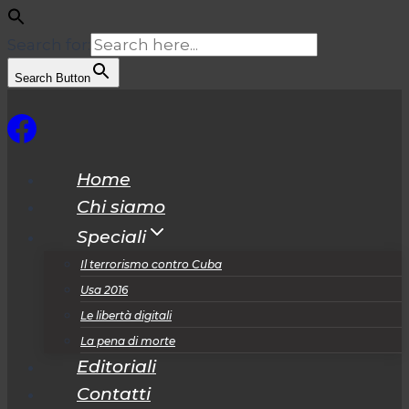
Search for:
Search Button
Salta
al
contenuto
Home
Chi siamo
Speciali
Il terrorismo contro Cuba
Usa 2016
Le libertà digitali
La pena di morte
Editoriali
Contatti