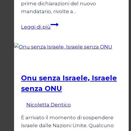
prime dichiarazioni del nuovo
mandatario, rivolte a…
Trump
Leggi di più
e
il
bivio
per
Esteri
l’Iran
Onu senza Israele, Israele
senza ONU
Di
Nicoletta Dentico
23 Giugno 2025
È arrivato il momento di sospendere
Israele dalle Nazioni Unite. Qualcuno