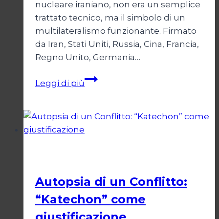
nucleare iraniano, non era un semplice
trattato tecnico, ma il simbolo di un
multilateralismo funzionante. Firmato
da Iran, Stati Uniti, Russia, Cina, Francia,
Regno Unito, Germania…
JCPOA,
Leggi di più
il
Crepuscolo
del
Diritto
Esteri
Autopsia di un Conflitto:
“Katechon” come
giustificazione