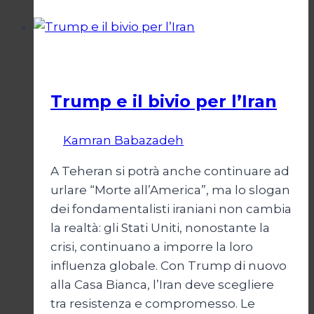
un
Conflitto:
“Katechon”
Esteri
come
giustificazione
Trump e il bivio per l’Iran
Di
Kamran Babazadeh
8 Febbraio 2025
A Teheran si potrà anche continuare ad
urlare “Morte all’America”, ma lo slogan
dei fondamentalisti iraniani non cambia
la realtà: gli Stati Uniti, nonostante la
crisi, continuano a imporre la loro
influenza globale. Con Trump di nuovo
alla Casa Bianca, l’Iran deve scegliere
tra resistenza e compromesso. Le