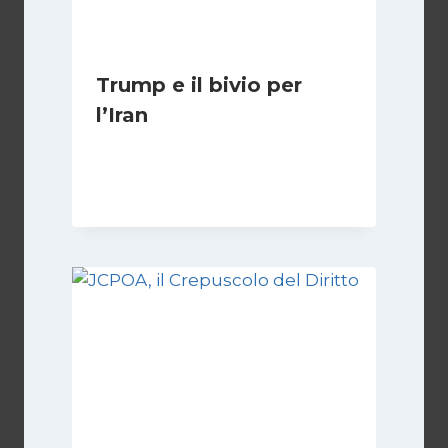
Trump e il bivio per
l’Iran
Di
Kamran Babazadeh
8 Febbraio 2025