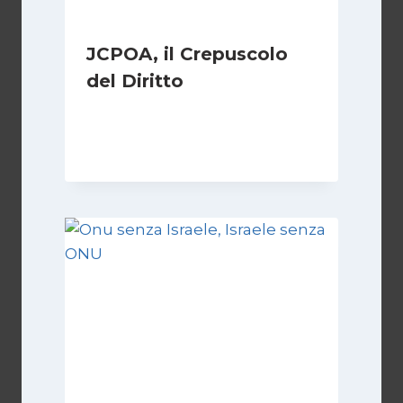
JCPOA, il Crepuscolo
del Diritto
Di
Kamran Babazadeh
28 Aprile 2026