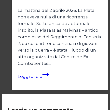
La mattina del 2 aprile 2026. La Plata
non aveva nulla di una ricorrenza
formale. Sotto un caldo autunnale
insolito, la Plaza Islas Malvinas – antico
complesso del Reggimento di Fanteria
7, da cui partirono centinaia di giovani
verso la guerra – è stata il luogo di un
atto organizzato dal Centro de Ex
Combatientes…
Le
Leggi di più
Malvinas
di
ieri
e
di