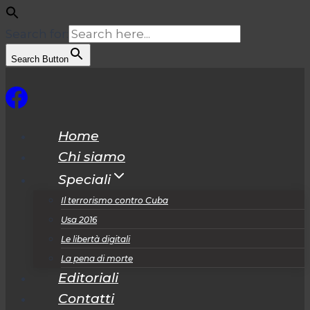
Search for:
Search Button
Salta
al
contenuto
Home
Chi siamo
Speciali
Il terrorismo contro Cuba
Usa 2016
Le libertà digitali
La pena di morte
Editoriali
Contatti