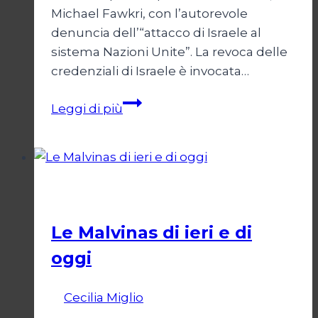
Michael Fawkri, con l’autorevole
denuncia dell’“attacco di Israele al
sistema Nazioni Unite”. La revoca delle
credenziali di Israele è invocata…
Onu
Leggi di più
senza
Israele,
Israele
senza
Esteri
ONU
Le Malvinas di ieri e di
oggi
Di
Cecilia Miglio
5 Aprile 2026
9 Aprile
2026