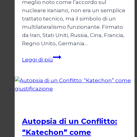
meglio noto come l’accordo sul
nucleare iraniano, non era un semplice
trattato tecnico, ma il simbolo di un
multilateralismo funzionante. Firmato
da Iran, Stati Uniti, Russia, Cina, Francia,
Regno Unito, Germania…
JCPOA,
Leggi di più
il
Crepuscolo
del
Diritto
Esteri
Autopsia di un Conflitto:
“Katechon” come