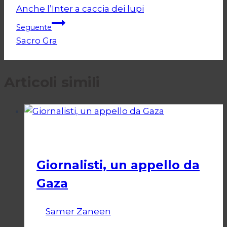
Anche l’Inter a caccia dei lupi
articoli
Seguente
Sacro Gra
Articoli simili
Esteri
Giornalisti, un appello da
Gaza
Di
Samer Zaneen
7 Aprile 2025