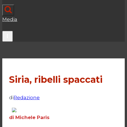
Media
Siria, ribelli spaccati
di
Redazione
di Michele Paris