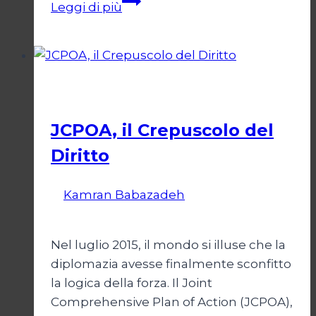
Trump
Leggi di più
e
il
bivio
per
Esteri
l’Iran
JCPOA, il Crepuscolo del
Diritto
Di
Kamran Babazadeh
28 Aprile 2026
1
Maggio 2026
Nel luglio 2015, il mondo si illuse che la
diplomazia avesse finalmente sconfitto
la logica della forza. Il Joint
Comprehensive Plan of Action (JCPOA),