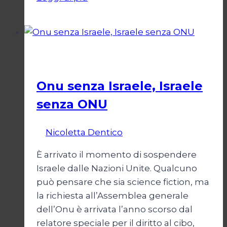
di
un
Conflitto:
“Katechon”
Esteri
come
giustificazione
Onu senza Israele, Israele
senza ONU
Di
Nicoletta Dentico
23 Giugno 2025
È arrivato il momento di sospendere
Israele dalle Nazioni Unite. Qualcuno
può pensare che sia science fiction, ma
la richiesta all’Assemblea generale
dell’Onu è arrivata l’anno scorso dal
relatore speciale per il diritto al cibo,