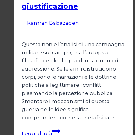
giustificazione
Di
Kamran Babazadeh
19 Maggio
2026
24 Maggio 2026
Questa non è l’analisi di una campagna
militare sul campo, ma l’autopsia
filosofica e ideologica di una guerra di
aggressione. Se le armi distruggono i
corpi, sono le narrazioni e le dottrine
politiche a legittimare i conflitti,
plasmando la percezione pubblica.
Smontare i meccanismi di questa
guerra delle idee significa
comprendere come la metafisica e…
Autopsia
Leggi di più