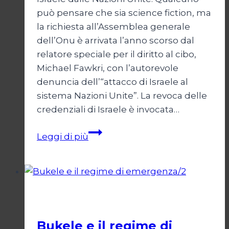
può pensare che sia science fiction, ma
la richiesta all’Assemblea generale
dell’Onu è arrivata l’anno scorso dal
relatore speciale per il diritto al cibo,
Michael Fawkri, con l’autorevole
denuncia dell’“attacco di Israele al
sistema Nazioni Unite”. La revoca delle
credenziali di Israele è invocata…
Onu
Leggi di più
senza
Israele,
Israele
senza
Esteri
ONU
Bukele e il regime di