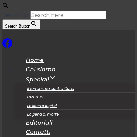
Search for:
Search Button
Salta
al
contenuto
Home
Chi siamo
Speciali
Il terrorismo contro Cuba
Usa 2016
Le libertà digitali
La pena di morte
Editoriali
Contatti