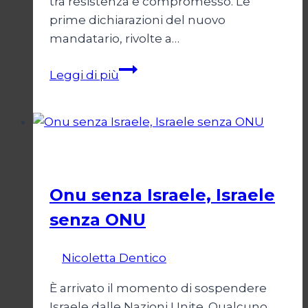
tra resistenza e compromesso. Le
prime dichiarazioni del nuovo
mandatario, rivolte a…
Trump
Leggi di più
e
il
bivio
per
Esteri
l’Iran
Onu senza Israele, Israele
senza ONU
Di
Nicoletta Dentico
23 Giugno 2025
È arrivato il momento di sospendere
Israele dalle Nazioni Unite. Qualcuno