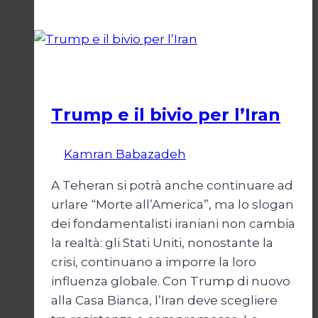
di
un
Conflitto:
“Katechon”
Esteri
come
giustificazione
Trump e il bivio per l’Iran
Di
Kamran Babazadeh
8 Febbraio 2025
A Teheran si potrà anche continuare ad
urlare “Morte all’America”, ma lo slogan
dei fondamentalisti iraniani non cambia
la realtà: gli Stati Uniti, nonostante la
crisi, continuano a imporre la loro
influenza globale. Con Trump di nuovo
alla Casa Bianca, l’Iran deve scegliere