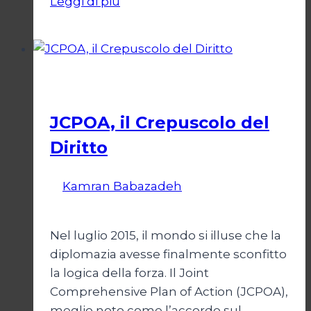
Leggi di più
un
appello
da
Gaza
Esteri
JCPOA, il Crepuscolo del
Diritto
Di
Kamran Babazadeh
28 Aprile 2026
1
Maggio 2026
Nel luglio 2015, il mondo si illuse che la
diplomazia avesse finalmente sconfitto
la logica della forza. Il Joint
Comprehensive Plan of Action (JCPOA),
meglio noto come l’accordo sul