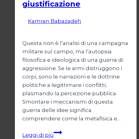
giustificazione
Di
Kamran Babazadeh
19 Maggio
2026
24 Maggio 2026
Questa non è l’analisi di una campagna
militare sul campo, ma l’autopsia
filosofica e ideologica di una guerra di
aggressione. Se le armi distruggono i
corpi, sono le narrazioni e le dottrine
politiche a legittimare i conflitti,
plasmando la percezione pubblica.
Smontare i meccanismi di questa
guerra delle idee significa
comprendere come la metafisica e…
Autopsia
Leggi di più