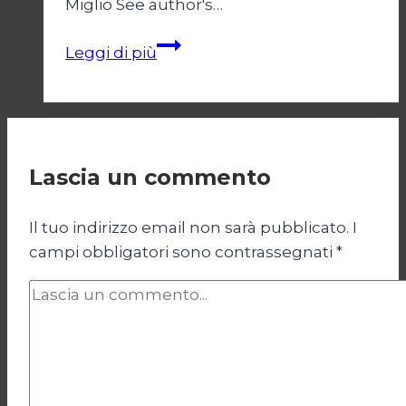
Miglio See author's…
Bukele
Leggi di più
e
il
regime
di
emergenza/2
Lascia un commento
Il tuo indirizzo email non sarà pubblicato.
I
campi obbligatori sono contrassegnati
*