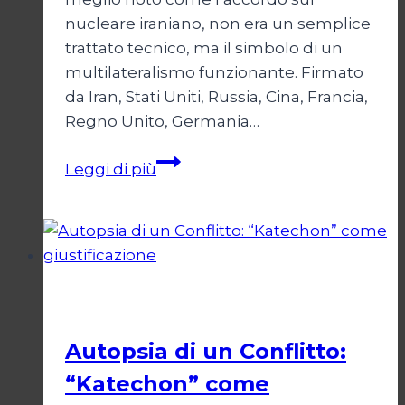
nucleare iraniano, non era un semplice
trattato tecnico, ma il simbolo di un
multilateralismo funzionante. Firmato
da Iran, Stati Uniti, Russia, Cina, Francia,
Regno Unito, Germania…
JCPOA,
Leggi di più
il
Crepuscolo
del
Diritto
Esteri
Autopsia di un Conflitto:
“Katechon” come