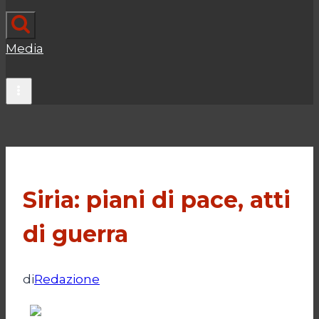
Media
Siria: piani di pace, atti
di guerra
di
Redazione