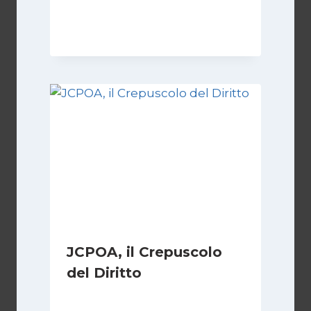
Di
Kamran Babazadeh
8 Febbraio 2025
JCPOA, il Crepuscolo
del Diritto
Di
Kamran Babazadeh