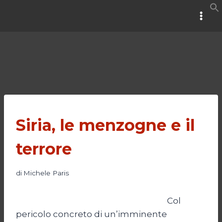
Salta
al
contenuto
Siria, le menzogne e il
terrore
di
Michele Paris
Col
pericolo concreto di un’imminente