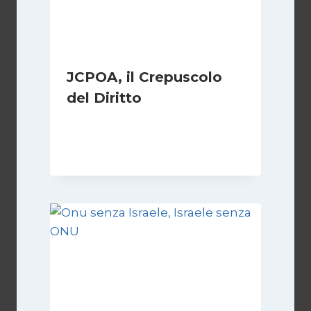
JCPOA, il Crepuscolo
del Diritto
Di
Kamran Babazadeh
28 Aprile 2026