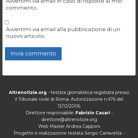
Avvertimi via email in caso di risposte al mio
commento.
Avvertimi via email alla pubblicazione di un
nuovo articolo.
Altrenotizie.org
- testata giornalistica registrata presso
il Tribunale civile di Roma. Autorizzazione n.476 del
13/12/2006.
Direttore responsabile:
Fabrizio Casari
-
direttore@altrenotizie.org
Web Master Andrea Capponi
Progetto e realizzazione testata Sergio Carravetta -