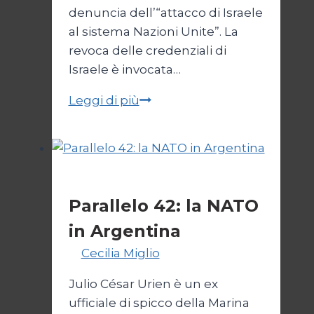
denuncia dell’“attacco di Israele
al sistema Nazioni Unite”. La
revoca delle credenziali di
Israele è invocata…
Onu
Leggi di più
senza
Israele,
Israele
senza
Esteri
ONU
Parallelo 42: la NATO
in Argentina
Di
Cecilia Miglio
27 Ottobre 2024
Julio César Urien è un ex
ufficiale di spicco della Marina