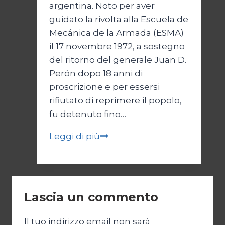
argentina. Noto per aver
guidato la rivolta alla Escuela de
Mecánica de la Armada (ESMA)
il 17 novembre 1972, a sostegno
del ritorno del generale Juan D.
Perón dopo 18 anni di
proscrizione e per essersi
rifiutato di reprimere il popolo,
fu detenuto fino…
Parallelo
Leggi di più
42:
la
NATO
in
Lascia un commento
Argentina
Il tuo indirizzo email non sarà