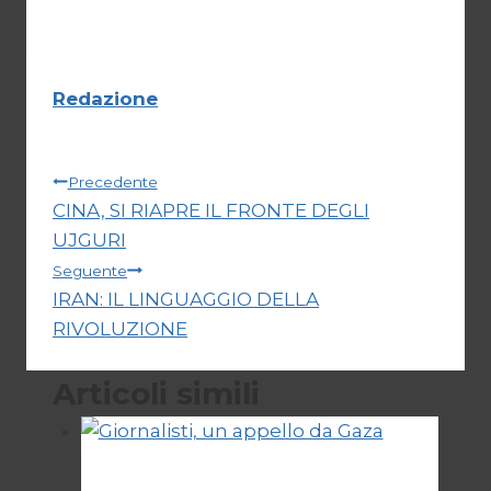
Redazione
Navigazione
Precedente
CINA, SI RIAPRE IL FRONTE DEGLI
articoli
UJGURI
Seguente
IRAN: IL LINGUAGGIO DELLA
RIVOLUZIONE
Articoli simili
Esteri