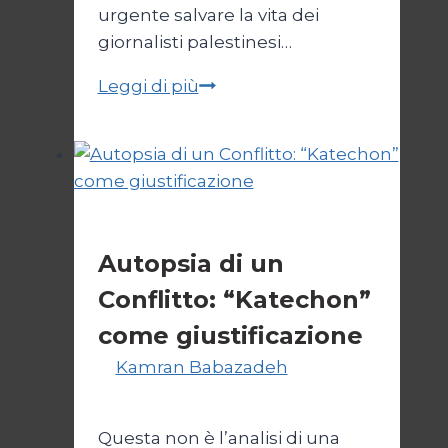
urgente salvare la vita dei
giornalisti palestinesi…
Giornalisti,
Leggi di più
un
appello
da
Gaza
Esteri
Autopsia di un
Conflitto: “Katechon”
come giustificazione
Di
Kamran Babazadeh
19
Maggio 2026
24 Maggio 2026
Questa non è l’analisi di una