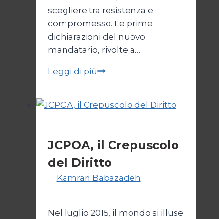
scegliere tra resistenza e
compromesso. Le prime
dichiarazioni del nuovo
mandatario, rivolte a…
Trump
Leggi di più
e
il
bivio
per
Esteri
l’Iran
JCPOA, il Crepuscolo
del Diritto
Di
Kamran Babazadeh
28 Aprile
2026
1 Maggio 2026
Nel luglio 2015, il mondo si illuse