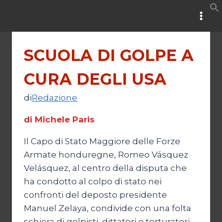
Salta
al
contenuto
SCUOLA DI GOLPE A
CURA DEGLI USA
di
Redazione
di Michele Paris
Il Capo di Stato Maggiore delle Forze
Armate honduregne, Romeo Vásquez
Velásquez, al centro della disputa che
ha condotto al colpo di stato nei
confronti del deposto presidente
Manuel Zelaya, condivide con una folta
schiera di golpisti, dittatori e torturatori