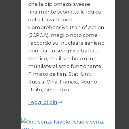
che la diplomazia avesse
finalmente sconfitto la logica
della forza. Il Joint
Comprehensive Plan of Action
(JCPOA), meglio noto come
l’accordo sul nucleare iraniano,
non era un semplice trattato
tecnico, ma il simbolo di un
multilateralismo funzionante.
Firmato da Iran, Stati Uniti,
Russia, Cina, Francia, Regno
Unito, Germania…
JCPOA,
Leggi di più
il
Crepuscolo
del