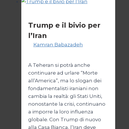
Conflitto:
“Katechon”
Esteri
come
Trump e il bivio per
giustificazione
l’Iran
Di
Kamran Babazadeh
8
Febbraio 2025
A Teheran si potrà anche
continuare ad urlare “Morte
all’America”, ma lo slogan dei
fondamentalisti iraniani non
cambia la realtà: gli Stati Uniti,
nonostante la crisi, continuano
a imporre la loro influenza
globale. Con Trump di nuovo
alla Casa Bianca, l’Iran deve