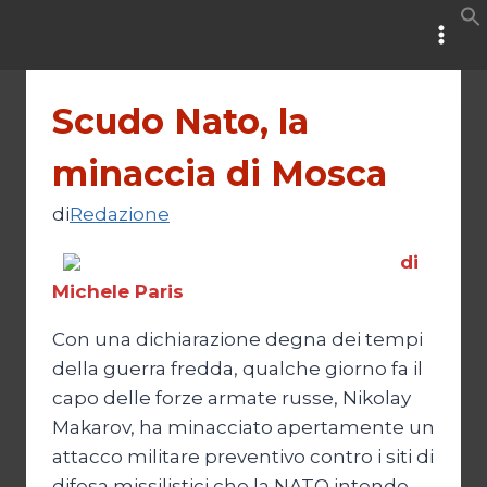
Salta
al
contenuto
Scudo Nato, la
minaccia di Mosca
di
Redazione
di
Michele Paris
Con una dichiarazione degna dei tempi
della guerra fredda, qualche giorno fa il
capo delle forze armate russe, Nikolay
Makarov, ha minacciato apertamente un
attacco militare preventivo contro i siti di
difesa missilistici che la NATO intende