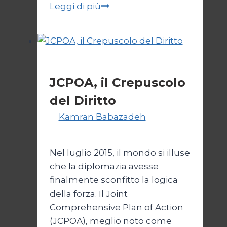
Trump
Leggi di più
e
il
bivio
per
Esteri
l’Iran
JCPOA, il Crepuscolo
del Diritto
Di
Kamran Babazadeh
28 Aprile
2026
1 Maggio 2026
Nel luglio 2015, il mondo si illuse
che la diplomazia avesse
finalmente sconfitto la logica
della forza. Il Joint
Comprehensive Plan of Action
(JCPOA), meglio noto come