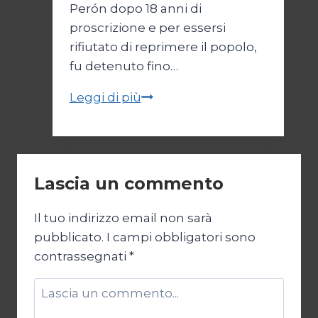
Perón dopo 18 anni di
proscrizione e per essersi
rifiutato di reprimere il popolo,
fu detenuto fino…
Parallelo
Leggi di più
42:
la
NATO
in
Lascia un commento
Argentina
Il tuo indirizzo email non sarà
pubblicato.
I campi obbligatori sono
contrassegnati
*