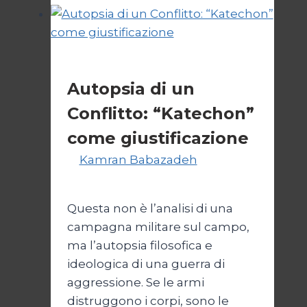
appello
da
Gaza
Esteri
Autopsia di un
Conflitto: “Katechon”
come giustificazione
Di
Kamran Babazadeh
19
Maggio 2026
24 Maggio 2026
Questa non è l’analisi di una
campagna militare sul campo,
ma l’autopsia filosofica e
ideologica di una guerra di
aggressione. Se le armi
distruggono i corpi, sono le