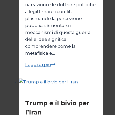
narrazioni e le dottrine politiche
a legittimare i conflitti,
plasmando la percezione
pubblica. Smontare i
meccanismi di questa guerra
delle idee significa
comprendere come la
metafisica e…
Autopsia
Leggi di più
di
un
Conflitto:
“Katechon”
Esteri
come
Trump e il bivio per
giustificazione
l’Iran