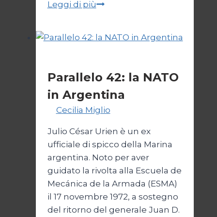
Onu
Leggi di più
senza
Israele,
Israele
senza
Esteri
ONU
Parallelo 42: la NATO
in Argentina
Di
Cecilia Miglio
27 Ottobre 2024
Julio César Urien è un ex
ufficiale di spicco della Marina
argentina. Noto per aver
guidato la rivolta alla Escuela de
Mecánica de la Armada (ESMA)
il 17 novembre 1972, a sostegno
del ritorno del generale Juan D.