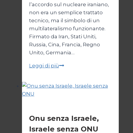
l’accordo sul nucleare iraniano,
non era un semplice trattato
tecnico, ma il simbolo di un
multilateralismo funzionante.
Firmato da Iran, Stati Uniti,
Russia, Cina, Francia, Regno
Unito, Germania…
JCPOA,
Leggi di più
il
Crepuscolo
del
Diritto
Esteri
Onu senza Israele,
Israele senza ONU