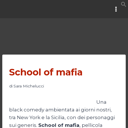
Salta
al
contenuto
School of mafia
di
Sara Michelucci
Una
black comedy ambientata ai giorni nostri,
tra New York e la Sicilia, con dei personaggi
sui generis.
School of mafia
, pellicola