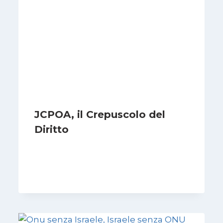
JCPOA, il Crepuscolo del
Diritto
Di
Kamran Babazadeh
28 Aprile 2026