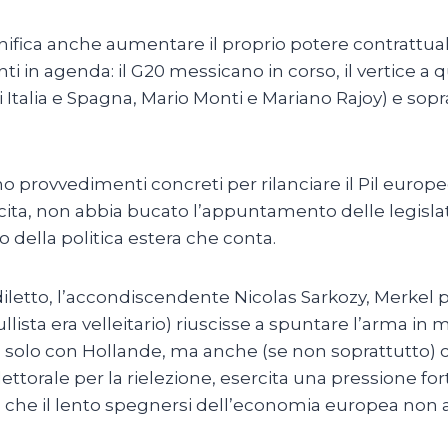
significa anche aumentare il proprio potere contrattua
nti in agenda: il G20 messicano in corso, il vertice a
Italia e Spagna, Mario Monti e Mariano Rajoy) e sopr
no provvedimenti concreti per rilanciare il Pil europ
cita, non abbia bucato l’appuntamento delle legisla
o della politica estera che conta.
diletto, l’accondiscendente Nicolas Sarkozy, Merkel 
ista era velleitario) riuscisse a spuntare l’arma in 
on solo con Hollande, ma anche (se non soprattutto)
ttorale per la rielezione, esercita una pressione for
 che il lento spegnersi dell’economia europea non 