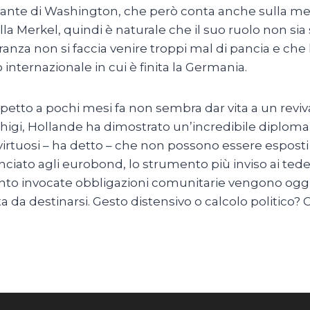
portante di Washington, che però conta anche sulla m
lla Merkel, quindi è naturale che il suo ruolo non sia
nza non si faccia venire troppi mal di pancia e che
 internazionale in cui è finita la Germania.
spetto a pochi mesi fa non sembra dar vita a un reviv
 Chigi, Hollande ha dimostrato un’incredibile diploma
virtuosi – ha detto – che non possono essere espost
ato agli eurobond, lo strumento più inviso ai tedesch
e tanto invocate obbligazioni comunitarie vengono o
 data da destinarsi. Gesto distensivo o calcolo politico