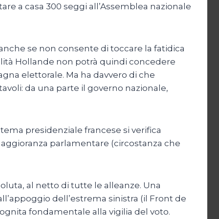
rtare a casa 300 seggi all’Assemblea nazionale
, anche se non consente di toccare la fatidica
babilità Hollande non potrà quindi concedere
mpagna elettorale. Ma ha davvero di che
avoli: da una parte il governo nazionale,
istema presidenziale francese si verifica
a maggioranza parlamentare (circostanza che
luta, al netto di tutte le alleanze. Una
l’appoggio dell’estrema sinistra (il Front de
ognita fondamentale alla vigilia del voto.