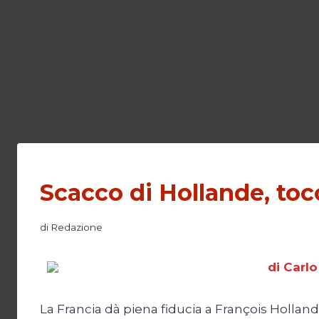
Scacco di Hollande, toc
di
Redazione
di Carlo
La Francia dà piena fiducia a François Hollande 