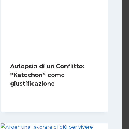
Autopsia di un Conflitto:
“Katechon” come
giustificazione
Di
Kamran Babazadeh
19 Maggio 2026