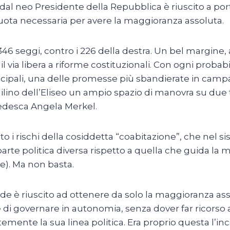
o dal neo Presidente della Repubblica è riuscito a po
 quota necessaria per avere la maggioranza assoluta.
a 346 seggi, contro i 226 della destra. Un bel margine
 il via libera a riforme costituzionali. Con ogni pro
 municipali, una delle promesse più sbandierate in ca
uilino dell’Eliseo un ampio spazio di manovra su due t
a tedesca Angela Merkel.
ato i rischi della cosiddetta “coabitazione”, che nel s
arte politica diversa rispetto a quella che guida l
e). Ma non basta.
nde è riuscito ad ottenere da solo la maggioranza asso
di governare in autonomia, senza dover far ricorso al
mente la sua linea politica. Era proprio questa l’inc