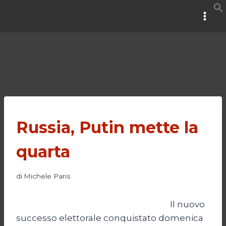
Salta
al
contenuto
Russia, Putin mette la
quarta
di
Michele Paris
Il nuovo
successo elettorale conquistato domenica