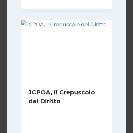
JCPOA, il Crepuscolo
del Diritto
Di
Kamran Babazadeh
28 Aprile 2026