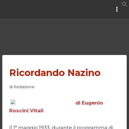
Salta
al
contenuto
Ricordando Nazino
di
Redazione
di Eugenio
Roscini Vitali
Il 1° maggio 1933, durante il programma di