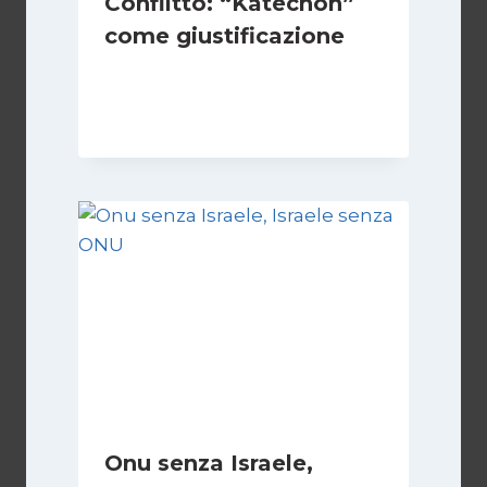
Conflitto: “Katechon”
come giustificazione
Di
Kamran Babazadeh
19 Maggio 2026
Onu senza Israele,