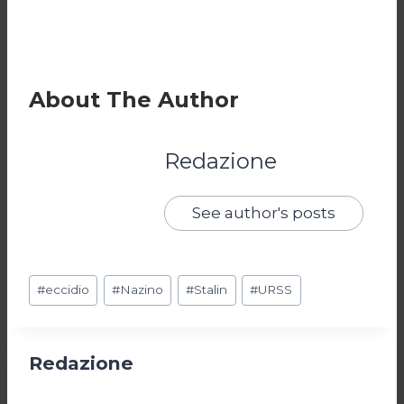
About The Author
Redazione
See author's posts
Tag
#
eccidio
#
Nazino
#
Stalin
#
URSS
articolo:
Redazione