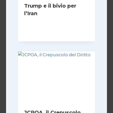
Trump e il bivio per
l’Iran
Di
Kamran Babazadeh
8 Febbraio 2025
JCPOA, il Crepuscolo