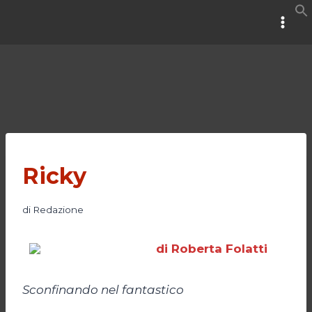
Salta
al
contenuto
Ricky
di
Redazione
di Roberta Folatti
Sconfinando nel fantastico