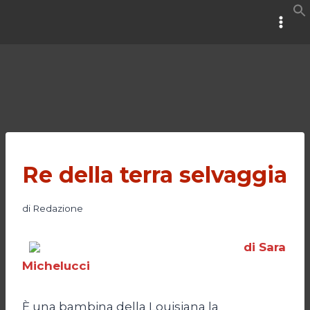
Salta
al
contenuto
Re della terra selvaggia
di
Redazione
di Sara
Michelucci
È una bambina della Louisiana la