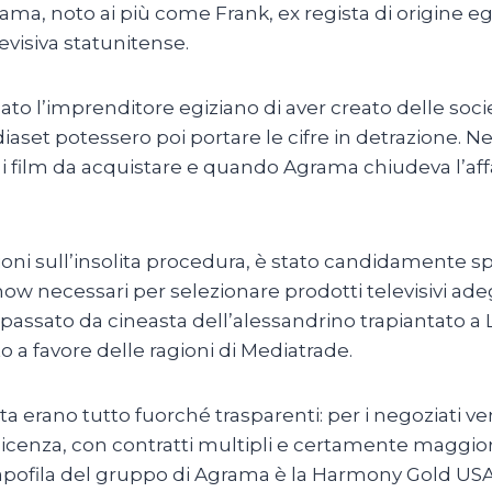
ama, noto ai più come Frank, ex regista di origine 
visiva statunitense.
o l’imprenditore egiziano di aver creato delle societ
aset potessero poi portare le cifre in detrazione. Ne
 film da acquistare e quando Agrama chiudeva l’af
oni sull’insolita procedura, è stato candidamente s
ow necessari per selezionare prodotti televisivi ad
l passato da cineasta dell’alessandrino trapiantato a
a favore delle ragioni di Mediatrade.
ita erano tutto fuorché trasparenti: per i negoziati ve
cenza, con contratti multipli e certamente maggiorat
pofila del gruppo di Agrama è la Harmony Gold USA c