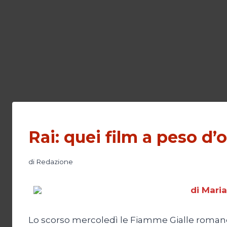
Rai: quei film a peso d’
di
Redazione
di Maria
Lo scorso mercoledì le Fiamme Gialle romane 