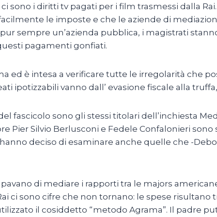
 ci sono i diritti tv pagati per i film trasmessi dalla Ra
facilmente le imposte e che le aziende di mediazio
pur sempre un’azienda pubblica, i magistrati stanno o
 questi pagamenti gonfiati.
a ed è intesa a verificare tutte le irregolarità che pos
eati ipotizzabili vanno dall’ evasione fiscale alla truffa
el fascicolo sono gli stessi titolari dell’inchiesta
re Pier Silvio Berlusconi e Fedele Confalonieri sono st
 e hanno deciso di esaminare anche quelle che -Deb
avano di mediare i rapporti tra le majors americane e
Rai ci sono cifre che non tornano: le spese risultano 
utilizzato il cosiddetto “metodo Agrama”. Il padre pu