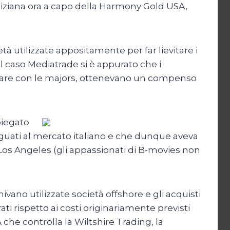
egiziana ora a capo della Harmony Gold USA,
à utilizzate appositamente per far lievitare i
l caso Mediatrade si è appurato che i
fare con le majors, ottenevano un compenso
piegato
eguati al mercato italiano e che dunque aveva
 Los Angeles (gli appassionati di B-movies non
nivano utilizzate società offshore e gli acquisti
i rispetto ai costi originariamente previsti
he controlla la Wiltshire Trading, la