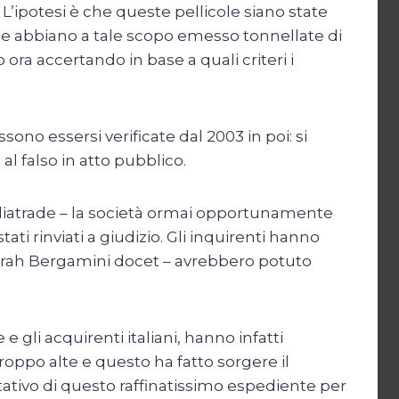
i. L’ipotesi è che queste pellicole siano state
ne abbiano a tale scopo emesso tonnellate di
ra accertando in base a quali criteri i
sono essersi verificate dal 2003 in poi: si
, al falso in atto pubblico.
 Mediatrade – la società ormai opportunamente
ati rinviati a giudizio. Gli inquirenti hanno
orah Bergamini docet – avrebbero potuto
 gli acquirenti italiani, hanno infatti
troppo alte e questo ha fatto sorgere il
tativo di questo raffinatissimo espediente per