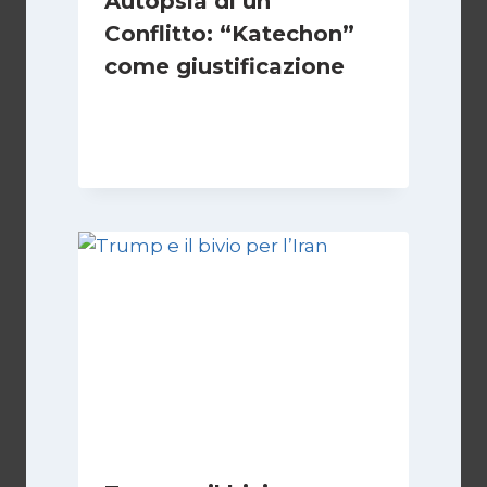
Autopsia di un
Conflitto: “Katechon”
come giustificazione
Di
Kamran Babazadeh
19 Maggio 2026