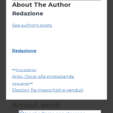
About The Author
Redazione
See author's posts
Redazione
Navigazione
Precedente
Argo, Oscar alla propaganda
articoli
Seguente
Elezioni, fra masochisti e venduti
Articoli simili