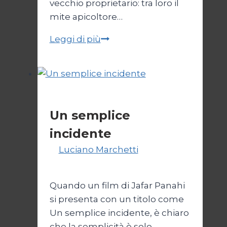
vecchio proprietario: tra loro il
mite apicoltore…
I
Leggi di più
colori
del
tempo
Senza categoria
Un semplice
incidente
Di
Luciano Marchetti
31 Ottobre
2025
27 Febbraio 2026
Quando un film di Jafar Panahi
si presenta con un titolo come
Un semplice incidente, è chiaro
che la semplicità è solo