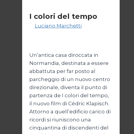
Atalanta
Senza categoria
e
I colori del tempo
Roma
Di
Luciano Marchetti
2
Dicembre 2025
27 Febbraio
2026
Un’antica casa diroccata in
Normandia, destinata a essere
abbattuta per far posto al
parcheggio di un nuovo centro
direzionale, diventa il punto di
partenza de I colori del tempo,
il nuovo film di Cédric Klapisch.
Attorno a quell’edificio carico di
ricordi si riuniscono una
cinquantina di discendenti del