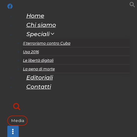
Salta
al
Home
contenuto
Chi siamo
Speciali
Il terrorismo contro Cuba
Usa 2016
Le libertà digitali
La pena di morte
Editoriali
Contatti
Media