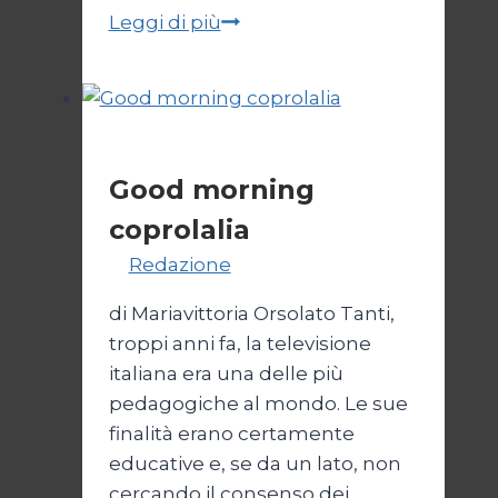
La
Leggi di più
RAI
dichiara
guerra
alla
Senza categoria
Russia
Good morning
coprolalia
Di
Redazione
17 Luglio 2010
di Mariavittoria Orsolato Tanti,
troppi anni fa, la televisione
italiana era una delle più
pedagogiche al mondo. Le sue
finalità erano certamente
educative e, se da un lato, non
cercando il consenso dei