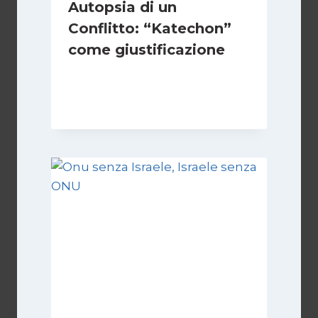
Autopsia di un
Conflitto: “Katechon”
come giustificazione
Di
Kamran Babazadeh
19 Maggio 2026