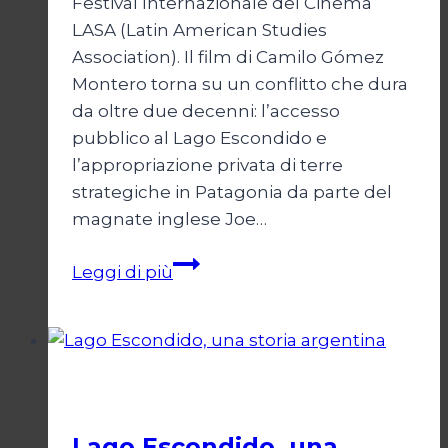
Festival Internazionale del Cinema
LASA (Latin American Studies
Association). Il film di Camilo Gómez
Montero torna su un conflitto che dura
da oltre due decenni: l’accesso
pubblico al Lago Escondido e
l’appropriazione privata di terre
strategiche in Patagonia da parte del
magnate inglese Joe…
Lago
Leggi di più
Escondido
arriva
a
Parigi
Cinema
Lago Escondido, una