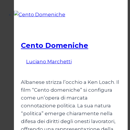
una
storia
argentina
Cinema
Cento Domeniche
Di
Luciano Marchetti
15 Dicembre
2023
31 Ottobre 2025
Albanese strizza l’occhio a Ken Loach. Il
film “Cento domeniche” si configura
come un’opera di marcata
connotazione politica. La sua natura
“politica” emerge chiaramente nella
difesa dei diritti degli onesti lavoratori,
offrendo una rappresentazione della