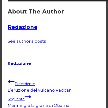
About The Author
Redazione
See author's posts
Redazione
Navigazione
Precedente
L’eruzione del vulcano Padoan
articoli
Seguente
Manning e la grazia di Obama