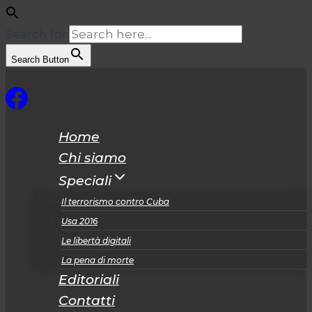
Search for:
Search Button
Salta
al
contenuto
Home
Chi siamo
Speciali
Il terrorismo contro Cuba
Usa 2016
Le libertà digitali
La pena di morte
Editoriali
Contatti