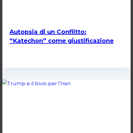
Autopsia di un Conflitto:
“Katechon” come giustificazione
Di
Kamran Babazadeh
19 Maggio 2026