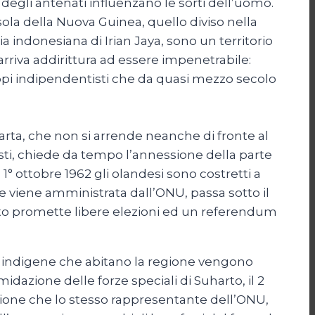
ti degli antenati influenzano le sorti dell’uomo.
isola della Nuova Guinea, quello diviso nella
 indonesiana di Irian Jaya, sono un territorio
riva addirittura ad essere impenetrabile:
ppi indipendentisti che da quasi mezzo secolo
arta, che non si arrende neanche di fronte al
isti, chiede da tempo l’annessione della parte
 1° ottobre 1962 gli olandesi sono costretti a
e viene amministrata dall’ONU, passa sotto il
rto promette libere elezioni ed un referendum
0 indigene che abitano la regione vengono
idazione delle forze speciali di Suharto, il 2
ione che lo stesso rappresentante dell’ONU,