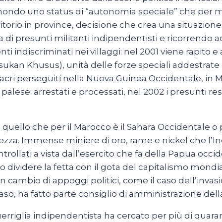
 mondo uno status di “autonomia speciale” che per 
ritorio in province, decisione che crea una situazione 
ca di presunti militanti indipendentisti e ricorrendo 
i indiscriminati nei villaggi: nel 2001 viene rapito 
n Khusus), unità delle forze speciali addestrate da
sacri perseguiti nella Nuova Guinea Occidentale, in M
lese: arrestati e processati, nel 2002 i presunti re
 quello che per il Marocco è il Sahara Occidentale o p
zza. Immense miniere di oro, rame e nickel che l’In
ollati a vista dall’esercito che fa della Papua occid
o dividere la fetta con il gota del capitalismo mond
n cambio di appoggi politici, come il caso dell’invasi
aso, ha fatto parte consiglio di amministrazione d
erriglia indipendentista ha cercato per più di quaran