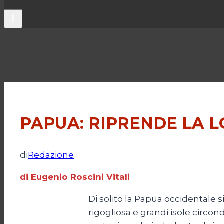
PAPUA: RIPRENDE LA L
di
Redazione
di Eugenio Roscini Vitali
Di solito la Papua occidentale 
rigogliosa e grandi isole circon