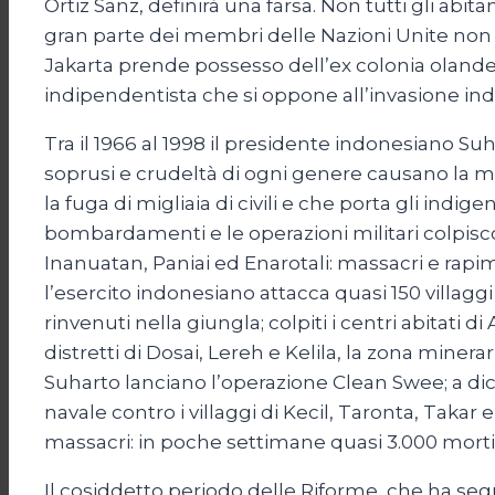
Ortiz Sanz, definirà una farsa. Non tutti gli abi
gran parte dei membri delle Nazioni Unite non r
Jakarta prende possesso dell’ex colonia olan
indipendentista che si oppone all’invasione indo
Tra il 1966 al 1998 il presidente indonesiano Suh
soprusi e crudeltà di ogni genere causano la mo
la fuga di migliaia di civili e che porta gli indig
bombardamenti e le operazioni militari colpisco
Inanuatan, Paniai ed Enarotali: massacri e rapime
l’esercito indonesiano attacca quasi 150 villaggi
rinvenuti nella giungla; colpiti i centri abitati
distretti di Dosai, Lereh e Kelila, la zona minera
Suharto lanciano l’operazione Clean Swee; a dic
navale contro i villaggi di Kecil, Taronta, Taka
massacri: in poche settimane quasi 3.000 morti
Il cosiddetto periodo delle Riforme, che ha segui