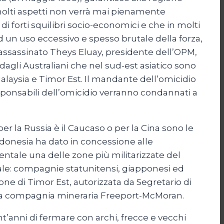
molti aspetti non verrà mai pienamente
di forti squilibri socio-economici e che in molti
ad un uso eccessivo e spesso brutale della forza,
e assassinato Theys Eluay, presidente dell’OPM,
gli Australiani che nel sud-est asiatico sono
alaysia e Timor Est. Il mandante dell’omicidio
sponsabili dell’omicidio verranno condannati a
er la Russia è il Caucaso o per la Cina sono le
donesia ha dato in concessione alle
entale una delle zone più militarizzate del
iale: compagnie statunitensi, giapponesi ed
one di Timor Est, autorizzata da Segretario di
ella compagnia mineraria Freeport-McMoran.
t’anni di fermare con archi, frecce e vecchi