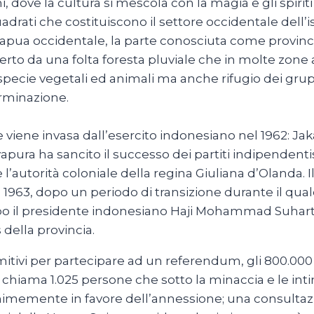
ni, dove la cultura si mescola con la magia e gli spiri
quadrati che costituiscono il settore occidentale dell’
Papua occidentale, la parte conosciuta come provincia
o da una folta foresta pluviale che in molte zone ar
 specie vegetali ed animali ma anche rifugio dei gru
erminazione.
 viene invasa dall’esercito indonesiano nel 1962: Jak
yapura ha sancito il successo dei partiti indipendent
 l’autorità coloniale della regina Giuliana d’Olanda. Il
 1963, dopo un periodo di transizione durante il qual
scopo il presidente indonesiano Haji Mohammad Suha
 della provincia.
mitivi per partecipare ad un referendum, gli 800.00
 chiama 1.025 persone che sotto la minaccia e le intim
nimemente in favore dell’annessione; una consultaz