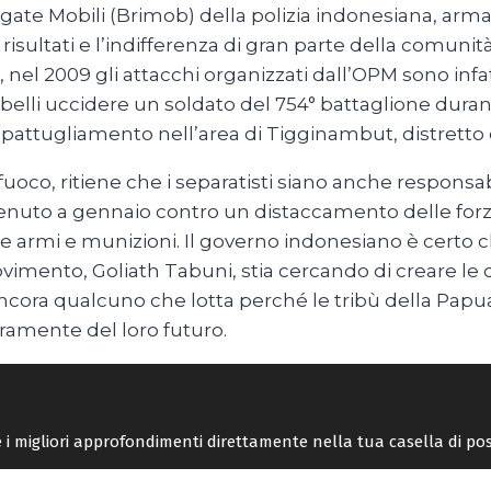
Brigate Mobili (Brimob) della polizia indonesiana, arma
risultati e l’indifferenza di gran parte della comunit
 nel 2009 gli attacchi organizzati dall’OPM sono infatt
 ribelli uccidere un soldato del 754° battaglione dur
i pattugliamento nell’area di Tigginambut, distretto
ifuoco, ritiene che i separatisti siano anche responsab
venuto a gennaio contro un distaccamento delle forze 
e armi e munizioni. Il governo indonesiano è certo ch
movimento, Goliath Tabuni, stia cercando di creare le 
 ancora qualcuno che lotta perché le tribù della Pap
ramente del loro futuro.
re i migliori approfondimenti direttamente nella tua casella di po