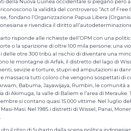
tanti della Nuova Guinea occidentale si piegano però al
iconoscono la validità del controverso “Act of Free C
dese, fondano l’Organizzazione Papua Libera (Orga
nesiana e rivendica il diritto all’autodeterminazion
arto risponde alle richieste dell’OPM con una politica
rte o la sparizione di oltre 100 mila persone; una v
eni delle otre 300 tribù al rischio di diventare una mino
no le montagne di Arfak, il distretto del lago di Wi
nti, sevizie e torture, stupri ed amputazioni ai danni
 e massacra tutti coloro che vengono sospettati di col
 di Arwam, Babuma, Jayawijaya, Rumbin, le comunità a no
ria di Akimuga, la valle di Baliem e l’area di Merauke. 
embre si contano quasi 15.000 vittime. Nel luglio de
r e Masi-Masi. Nel 1985 i distretti di Wissel, Panai, 
.
to il ritiro di Suharto dalla scena politica indonesia