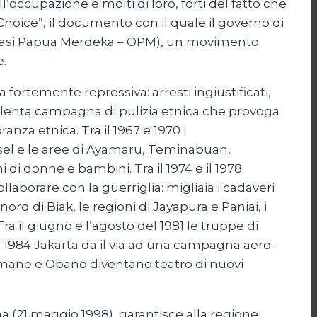
l’occupazione e molti di loro, forti del fatto che
hoice”, il documento con il quale il governo di
nisasi Papua Merdeka – OPM), un movimento
e.
 fortemente repressiva: arresti ingiustificati,
iolenta campagna di pulizia etnica che provoga
ranza etnica. Tra il 1967 e 1970 i
ssel e le aree di Ayamaru, Teminabuan,
 di donne e bambini. Tra il 1974 e il 1978
laborare con la guerriglia: migliaia i cadaveri
rd di Biak, le regioni di Jayapura e Paniai, i
Tra il giugno e l’agosto del 1981 le truppe di
l 1984 Jakarta da il via ad una campagna aero-
Monemane e Obano diventano teatro di nuovi
na (21 maggio 1998), garantisce alla regione