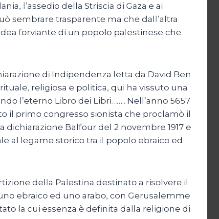
a, l’assedio della Striscia di Gaza e ai
ni può sembrare trasparente ma che dall’altra
l’idea forviante di un popolo palestinese che
chiarazione di Indipendenza letta da David Ben
rituale, religiosa e politica, qui ha vissuto una
ndo l’eterno Libro dei Libri…….. Nell’anno 5657
to il primo congresso sionista che proclamò il
lla dichiarazione Balfour del 2 novembre 1917 e
le al legame storico tra il popolo ebraico ed
tizione della Palestina destinato a risolvere il
ati, uno ebraico ed uno arabo, con Gerusalemme
to la cui essenza è definita dalla religione di