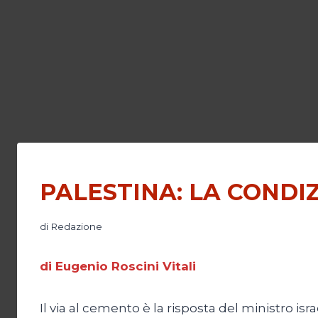
PALESTINA: LA CONDI
di
Redazione
di Eugenio Roscini Vitali
Il via al cemento è la risposta del ministro i