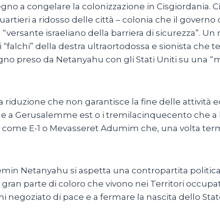
egno a congelare la colonizzazione in Cisgiordania.
quartieri a ridosso delle città – colonia che il governo
“versante israeliano della barriera di sicurezza”. Un m
 “falchi” della destra ultraortodossa e sionista che
no preso da Netanyahu con gli Stati Uniti su una “mo
duzione che non garantisce la fine delle attività edi
e a Gerusalemme est o i tremilacinquecento che a br
 come E-1 o Mevasseret Adumim che, una volta termina
min Netanyahu si aspetta una contropartita politica:
 gran parte di coloro che vivono nei Territori occup
ni negoziato di pace e a fermare la nascita dello Stat