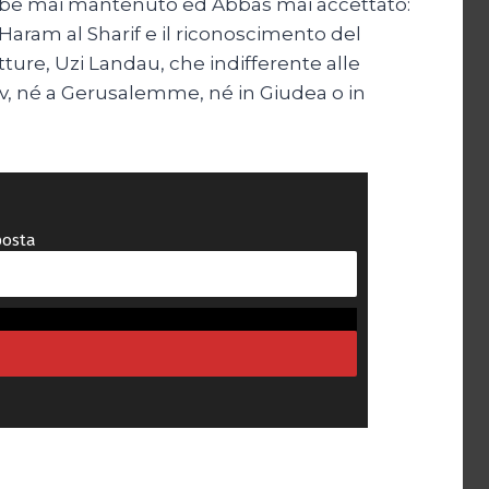
rebbe mai mantenuto ed Abbas mai accettato:
-Haram al Sharif e il riconoscimento del
utture, Uzi Landau, che indifferente alle
viv, né a Gerusalemme, né in Giudea o in
posta