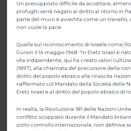
Un presupposto difficile da accettare, almeno 
profughi verrà negato al diritto al ritorno in 
parte del muro è avvertita come un tranello, u
non vuole la pace.
Quella sul riconoscimento di Israele come Sta
Gurion il 14 maggio 1948: “In Eretz Israel è nato
vita indipendente, qui ha creato valori cultur
(1897), alla chiamata del precursore della co
diritto del popolo ebraico alla rinascita nazi
riaffermato col Mandato della Società delle Na
Eretz Israel e al diritto del popolo ebraico di r
In realtà, la Risoluzione 181 delle Nazioni Unit
conflitto scoppiato durante il Mandato britan
sotto controllo internazionale, non definiva se