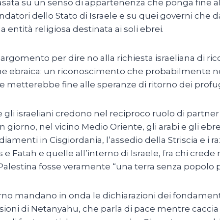
basata su un senso di appartenenza che ponga fine al
fondatori dello Stato di Israele e su quei governi che
 entità religiosa destinata ai soli ebrei.
 argomento per dire no alla richiesta israeliana di r
ne ebraica: un riconoscimento che probabilmente non
 metterebbe fine alle speranze di ritorno dei profughi
ne gli israeliani credono nel reciproco ruolo di part
giorno, nel vicino Medio Oriente, gli arabi e gli ebr
iamenti in Cisgiordania, l’assedio della Striscia e i raz
 e Fatah e quelle all’interno di Israele, fra chi crede
 Palestina fosse veramente “una terra senza popolo 
orno mandano in onda le dichiarazioni dei fondamental
isioni di Netanyahu, che parla di pace mentre caccia 