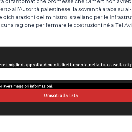
, narra di fantomatiche promesse che Olmert non av
rto all’Autorità palestinese, la sovranità araba su al
le dichiarazioni del ministro israeliano per le Infrastr
alcuna ragione per fermare le costruzioni né a Tel A
vere i migliori approfondimenti direttamente nella tua casella di 
r avere maggiori informazioni.