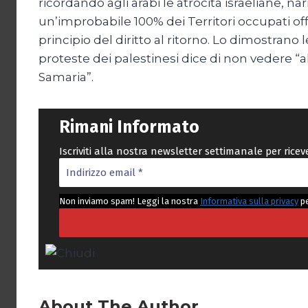
ricordando agli arabi le atrocità israeliane
un’improbabile 100% dei Territori occupati offe
principio del diritto al ritorno. Lo dimostrano 
proteste dei palestinesi dice di non vedere “
Samaria”.
Rimani Informato
Iscriviti alla nostra newsletter settimanale per rice
Non inviamo spam! Leggi la nostra
Informativa sulla privacy
pe
About The Author