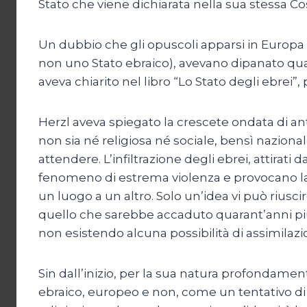
Stato che viene dichiarata nella sua stessa Co
Un dubbio che gli opuscoli apparsi in Europa ne
non uno Stato ebraico), avevano dipanato qua
aveva chiarito nel libro “Lo Stato degli ebrei”
Herzl aveva spiegato la crescete ondata di an
non sia né religiosa né sociale, bensì nazion
attendere. L’infiltrazione degli ebrei, attirat
fenomeno di estrema violenza e provocano la
un luogo a un altro. Solo un’idea vi può riusc
quello che sarebbe accaduto quarant’anni più t
non esistendo alcuna possibilità di assimilazio
Sin dall’inizio, per la sua natura profondamen
ebraico, europeo e non, come un tentativo di 