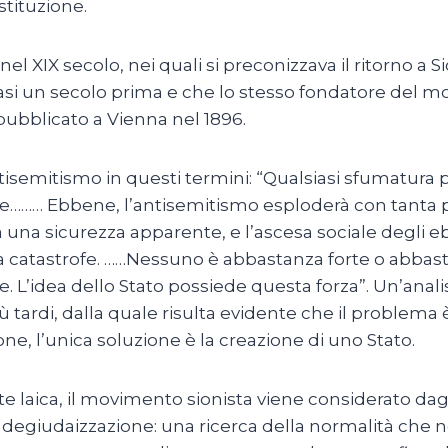
stituzione.
l XIX secolo, nei quali si preconizzava il ritorno a Si
si un secolo prima e che lo stesso fondatore del mo
, pubblicato a Vienna nel 1896.
tisemitismo in questi termini: “Qualsiasi sfumatura 
ale……… Ebbene, l’antisemitismo esploderà con tanta pi
i da una sicurezza apparente, e l’ascesa sociale degl
 catastrofe. ……Nessuno è abbastanza forte o abbast
ire. L’idea dello Stato possiede questa forza”. Un’an
ardi, dalla quale risulta evidente che il problema è r
ne, l’unica soluzione è la creazione di uno Stato.
te laica, il movimento sionista viene considerato da
degiudaizzazione: una ricerca della normalità che n