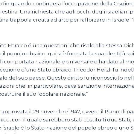
fin quando continuerà l’occupazione della Cisgiordani
Palestina. Una richiesta che agli occhi degli israelia
na trappola creata ad arte per rafforzare in Israele 
to Ebraico é una questioni che risale alla stessa Di
 il popolo ebraico, qui si è formata la sua identità spi
ali con portata nazionale e universale e ha dato al mo
ncezione d’uno Stato ebraico Theodor Herzl, fu indet
onale del suo paese. Questo diritto fu riconosciuto ne
zioni che, in particolare, dava sanzione internaziona
icostruire il suo focolare nazionale.”
e approvata il 29 novembre 1947, ovvero il Piano di par
nico, con il quale sarebbero stati costituiti due St
 Israele è lo Stato-nazione del popolo ebreo o uno Sta