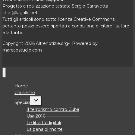
Progetto e realizzazione testata Sergio Carravetta -
chef@lagrille.net
Tutti gli articoli sono sotto licenza Creative Commons,
pertanto posso essere riportati a condizione di citare l'autore
e la fonte.
Copyright 2026 Altrenotizie.org- Powered by
marcapstudio.com
Home
Chi siamo
Alterna
Speciali
menu
figlio
Il terrorismo contro Cuba
Usa 2016
Le libertà digitali
La pena di morte