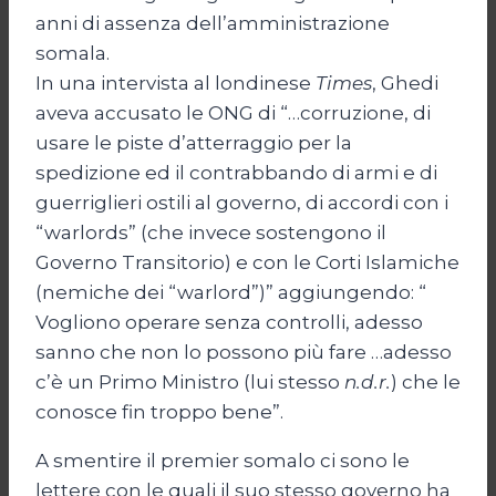
anni di assenza dell’amministrazione
somala.
In una intervista al londinese
Times
, Ghedi
aveva accusato le ONG di “…corruzione, di
usare le piste d’atterraggio per la
spedizione ed il contrabbando di armi e di
guerriglieri ostili al governo, di accordi con i
“warlords” (che invece sostengono il
Governo Transitorio) e con le Corti Islamiche
(nemiche dei “warlord”)” aggiungendo: “
Vogliono operare senza controlli, adesso
sanno che non lo possono più fare …adesso
c’è un Primo Ministro (lui stesso
n.d.r.
) che le
conosce fin troppo bene”.
A smentire il premier somalo ci sono le
lettere con le quali il suo stesso governo ha