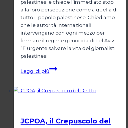
palestinesi e chiede l’immediato stop
alla loro persecuzione come a quella di
tutto il popolo palestinese. Chiediamo
che le autorità internazionali
intervengano con ogni mezzo per
fermare il regime genocida di Tel Aviv.
“È urgente salvare la vita dei giornalisti
palestinesi…
Giornalisti,
Leggi di più
un
appello
da
Gaza
Esteri
JCPOA, il Crepuscolo del