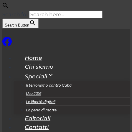
Search for:
Search Button
Salta
al
contenuto
Home
Chi siamo
Speciali
Il terrorismo contro Cuba
Usa 2016
Le libertà digitali
La pena di morte
Editoriali
Contatti