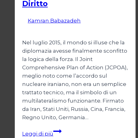
Diritto
Di
Kamran Babazadeh
28 Aprile 2026
1
Maggio 2026
Nel luglio 2015, il mondo si illuse che la
diplomazia avesse finalmente sconfitto
la logica della forza. Il Joint
Comprehensive Plan of Action (JCPOA),
meglio noto come l’accordo sul
nucleare iraniano, non era un semplice
trattato tecnico, ma il simbolo di un
multilateralismo funzionante. Firmato
da Iran, Stati Uniti, Russia, Cina, Francia,
Regno Unito, Germania…
JCPOA,
Leggi di più