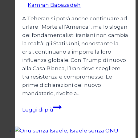
Di
Kamran Babazadeh
8 Febbraio 2025
A Teheran si potrà anche continuare ad
urlare “Morte all’America”, ma lo slogan
dei fondamentalisti iraniani non cambia
la realtà: gli Stati Uniti, nonostante la
crisi, continuano a imporre la loro
influenza globale. Con Trump di nuovo
alla Casa Bianca, l’Iran deve scegliere
tra resistenza e compromesso. Le
prime dichiarazioni del nuovo
mandatario, rivolte a…
Trump
Leggi di più
e
il
bivio