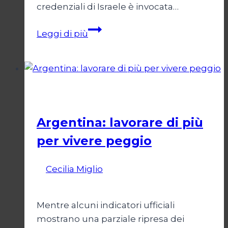
credenziali di Israele è invocata…
Onu
Leggi di più
senza
Israele,
Israele
senza
Esteri
ONU
Argentina: lavorare di più
per vivere peggio
Di
Cecilia Miglio
14 Maggio 2026
19
Maggio 2026
Mentre alcuni indicatori ufficiali
mostrano una parziale ripresa dei