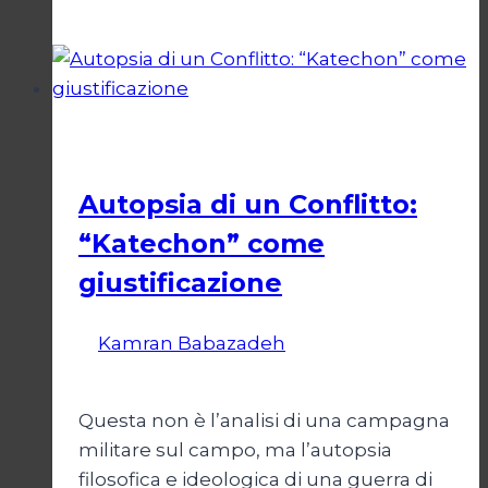
il
Crepuscolo
del
Diritto
Esteri
Autopsia di un Conflitto:
“Katechon” come
giustificazione
Di
Kamran Babazadeh
19 Maggio
2026
24 Maggio 2026
Questa non è l’analisi di una campagna
militare sul campo, ma l’autopsia
filosofica e ideologica di una guerra di