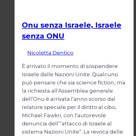
per
Esteri
l’Iran
Onu senza Israele, Israele
senza ONU
Di
Nicoletta Dentico
23 Giugno 2025
È arrivato il momento di sospendere
Israele dalle Nazioni Unite. Qualcuno
può pensare che sia science fiction, ma
la richiesta all’Assemblea generale
dell’Onu è arrivata l’anno scorso dal
relatore speciale per il diritto al cibo,
Michael Fawkri, con l’autorevole
denuncia dell’“attacco di Israele al
sistema Nazioni Unite”. La revoca delle