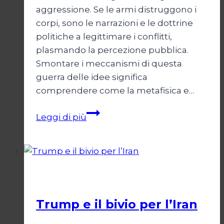
aggressione. Se le armi distruggono i
corpi, sono le narrazioni e le dottrine
politiche a legittimare i conflitti,
plasmando la percezione pubblica.
Smontare i meccanismi di questa
guerra delle idee significa
comprendere come la metafisica e…
Autopsia
Leggi di più
di
un
Conflitto:
“Katechon”
Esteri
come
giustificazione
Trump e il bivio per l’Iran