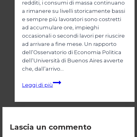
redditi, i consumi di massa continuano
a rimanere su livelli storicamente bassi
e sempre più lavoratori sono costretti
ad accumulare ore, impieghi
occasionali o secondi lavori per riuscire
ad arrivare a fine mese. Un rapporto
dell’Osservatorio di Economia Politica
dell’Università di Buenos Aires avverte
che, dall’arrivo…
Argentina:
Leggi di più
lavorare
di
più
per
vivere
Lascia un commento
peggio