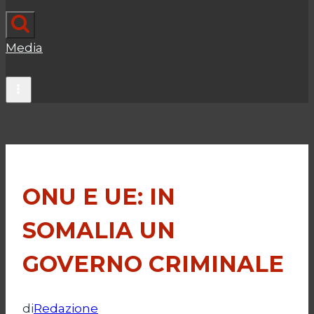
Media
ONU E UE: IN
SOMALIA UN
GOVERNO CRIMINALE
di
Redazione