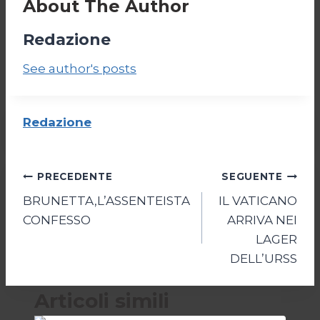
About The Author
Redazione
See author's posts
Redazione
Navigazione
PRECEDENTE
SEGUENTE
BRUNETTA,L’ASSENTEISTA
IL VATICANO
articoli
CONFESSO
ARRIVA NEI
LAGER
DELL’URSS
Articoli simili