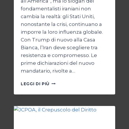
all’America”, ma lo slogan dei
fondamentalisti iraniani non
cambia la realtà: gli Stati Uniti,
nonostante la crisi, continuano a
imporre la loro influenza globale.
Con Trump di nuovo alla Casa
Bianca, l’Iran deve scegliere tra
resistenza e compromesso. Le
prime dichiarazioni del nuovo
mandatario, rivolte a…
TRUMP
LEGGI DI PIÙ
E
IL
BIVIO
PER
L’IRAN