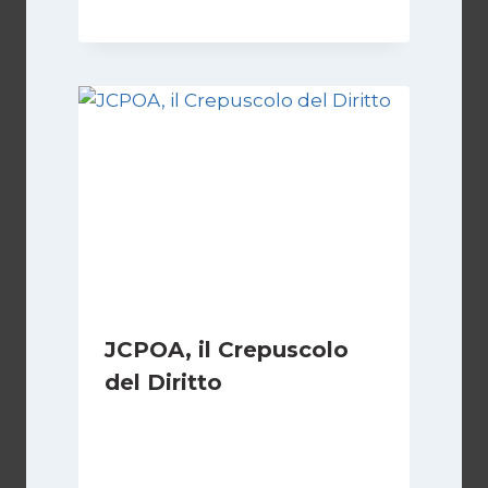
JCPOA, il Crepuscolo
del Diritto
Di
Kamran Babazadeh
28 Aprile 2026