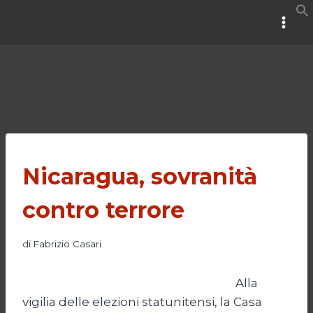
Salta
al
contenuto
Nicaragua, sovranità
contro terrore
di
Fabrizio Casari
Alla
vigilia delle elezioni statunitensi, la Casa