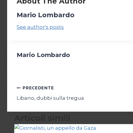
About The Author
Mario Lombardo
See author's posts
Mario Lombardo
Navigazione
PRECEDENTE
Libano, dubbi sulla tregua
articoli
Articoli simili