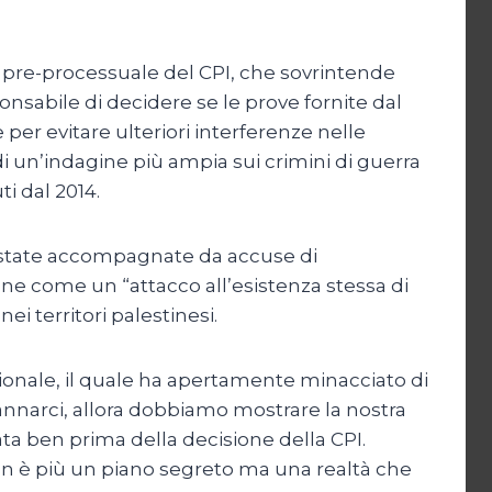
a pre-processuale del CPI, che sovrintende
onsabile di decidere se le prove fornite dal
 per evitare ulteriori interferenze nelle
o di un’indagine più ampia sui crimini di guerra
ti dal 2014.
o state accompagnate da accuse di
ione come un “attacco all’esistenza stessa di
ei territori palestinesi.
azionale, il quale ha apertamente minacciato di
annarci, allora dobbiamo mostrare la nostra
ata ben prima della decisione della CPI.
on è più un piano segreto ma una realtà che