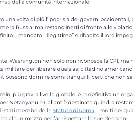
enso della comunità internazionale.
una volta di più l’ipocrisia dei governi occidentali, 
e la Russia, ma restano inerti di fronte alle violazioni
efinito il mandato “illegittimo” e ribadito il loro imp
e. Washington non solo non riconosce la CPI, ma 
rza militare per liberare qualsiasi cittadino america
t possono dormire sonni tranquilli, certi che non sa
crimini più gravi a livello globale, è in definitiva un 
 per Netanyahu e Gallant è destinato quindi a restar
i stati membri dello
Statuto di Roma
– molti dei qua
ha alcun mezzo per far rispettare le sue decisioni.