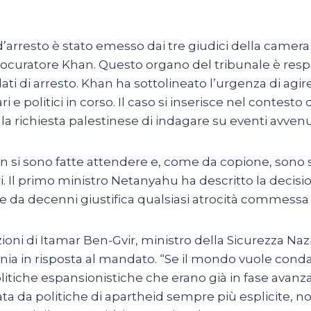
 d’arresto è stato emesso dai tre giudici della camer
procuratore Khan. Questo organo del tribunale è resp
i di arresto. Khan ha sottolineato l’urgenza di agire
ri e politici in corso. Il caso si inserisce nel contest
o la richiesta palestinese di indagare su eventi avvenu
non si sono fatte attendere e, come da copione, son
ri. Il primo ministro Netanyahu ha descritto la decis
che da decenni giustifica qualsiasi atrocità commessa n
azioni di Itamar Ben-Gvir, ministro della Sicurezza N
ania in risposta al mandato. “Se il mondo vuole cond
politiche espansionistiche che erano già in fase avanz
a da politiche di apartheid sempre più esplicite, n