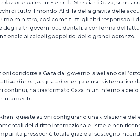
opolazione palestinese nella Striscia di Gaza, sono acc
cchi di tutto il mondo. Al di là della gravità delle acc
primo ministro, così come tutti gli altri responsabili 
e degli altri governi occidentali, a conferma del fatto
unzionale ai calcoli geopolitici delle grandi potenze.
oni condotte a Gaza dal governo israeliano dall’otto
ettive di cibo, acqua ed energia e uso sistematico 
continui, ha trasformato Gaza in un inferno a cielo 
ostentamento.
 Khan, queste azioni configurano una violazione del
amentali del diritto internazionale. Israele non ricono
punità pressoché totale grazie al sostegno incondiz